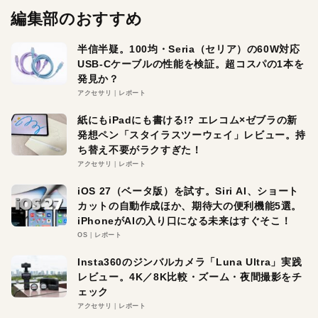
編集部のおすすめ
半信半疑。100均・Seria（セリア）の60W対応
USB-Cケーブルの性能を検証。超コスパの1本を
発見か？
アクセサリ
レポート
紙にもiPadにも書ける!? エレコム×ゼブラの新
発想ペン「スタイラスツーウェイ」レビュー。持
ち替え不要がラクすぎた！
アクセサリ
レポート
iOS 27（ベータ版）を試す。Siri AI、ショート
カットの自動作成ほか、期待大の便利機能5選。
iPhoneがAIの入り口になる未来はすぐそこ！
OS
レポート
Insta360のジンバルカメラ「Luna Ultra」実践
レビュー。4K／8K比較・ズーム・夜間撮影をチ
ェック
アクセサリ
レポート