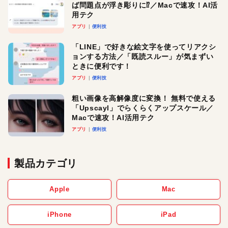
ば問題点が浮き彫りに⁉︎／Macで速攻！AI活
用テク
アプリ
便利技
「LINE」で好きな絵文字を使ってリアクシ
ョンする方法／「既読スルー」が気まずい
ときに便利です！
アプリ
便利技
粗い画像を高解像度に変換！ 無料で使える
「Upscayl」でらくらくアップスケール／
Macで速攻！AI活用テク
アプリ
便利技
製品カテゴリ
Apple
Mac
iPhone
iPad