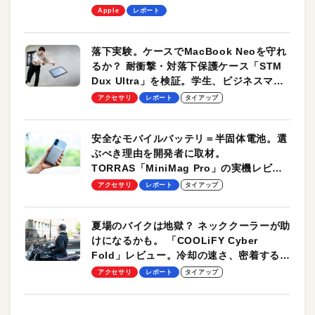
します！
Apple
レポート
落下実験。ケースでMacBook Neoを守れ
るか？ 耐衝撃・対落下保護ケース「STM
Dux Ultra」を検証。学生、ビジネスマン
のモバイルユースに最適！
アクセサリ
レポート
タイアップ
安全なモバイルバッテリ＝半固体電池。選
ぶべき理由を開発者に取材。
TORRAS「MiniMag Pro」の実機レビュ
ーも
アクセサリ
レポート
タイアップ
夏場のバイクは地獄？ ネッククーラーが助
けになるかも。 「COOLiFY Cyber
Fold」レビュー。冷却の速さ、密着する冷
却プレート、シンプルな操作性がグッド！
アクセサリ
レポート
タイアップ