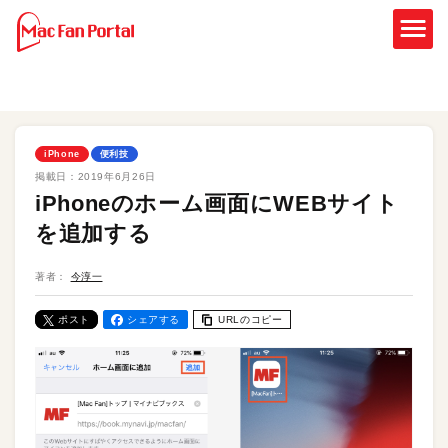
iPhone
便利技
掲載日：
2019年6月26日
iPhoneのホーム画面にWEBサイト
を追加する
著者：
今淳一
ポスト
シェアする
URLのコピー