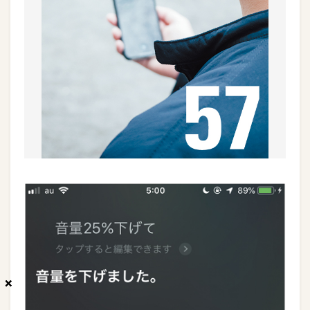
×
×
×