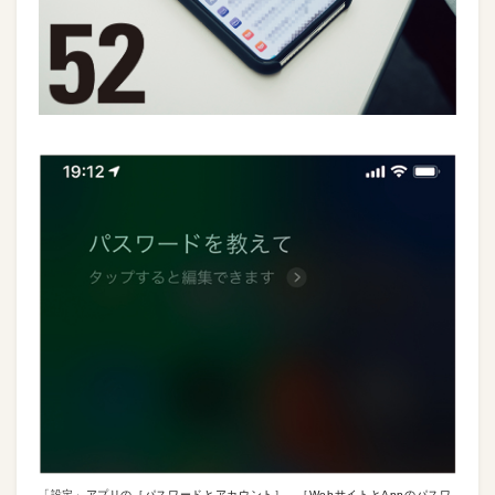
「設定」アプリの［パスワードとアカウント］→［WebサイトとAppのパスワ