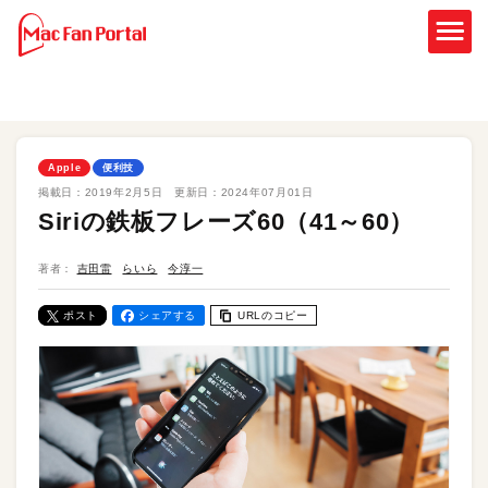
Apple
便利技
掲載日：
2019年2月5日
更新日：
2024年07月01日
Siriの鉄板フレーズ60（41～60）
著者：
吉田雷
らいら
今淳一
ポスト
シェアする
URLのコピー