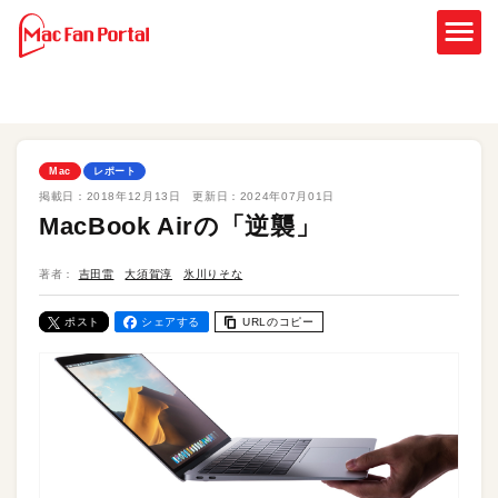
Mac
レポート
掲載日：
2018年12月13日
更新日：
2024年07月01日
MacBook Airの「逆襲」
著者：
吉田雷
大須賀淳
氷川りそな
ポスト
シェアする
URLのコピー