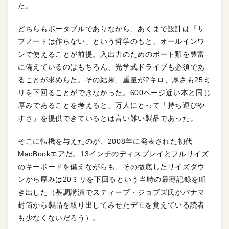
た。
どちらもポータブルでありながら、あくまで設計は「サ
ブノートは作らない」という哲学のもと、オールインワ
ンで使えることが前提。入出力のためのポート類を豊富
に備えているのはもちろん、光学式ドライブも必須であ
ることが求めらた。その結果、重量が2キロ、厚さも25ミ
リを下回ることができなかった。600ページ近い本と同じ
厚みであることを考えると、万人にとって「持ち運びや
すさ」を提供できているとは言い難い製品であった。
そこに転機を与えたのが、2008年に発表された初代
MacBookエアだ。13インチのディスプレイとフルサイズ
のキーボードを備えながらも、その徹底したサイズダウ
ンから厚みは20ミリを下回るという当時の最薄記録を叩
き出した（基調講演でスティーブ・ジョブズ氏がパナマ
封筒から製品を取り出してみせたデモを覚えている読者
も少なくないだろう）。