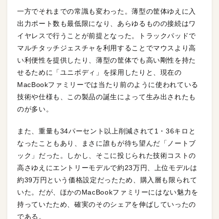
一方でそれまでの常識も変わった。薄型の筐体ゆえに入
出力ポート数も最低限になり、あらゆるものの接続はワ
イヤレスで行うことが前提となった。トラックパッドで
マルチタッチジェスチャを利用することでマウスより高
い利便性を提供したり、薄型の筐体でも高い剛性を持た
せるために「ユニボディ」を採用したりと、現在の
MacBookファミリーでは当たり前のように使われている
技術や仕様も、この製品の誕生によって生み出されたも
のが多い。
また、重量も34パーセント以上削減されて1・36キロと
なったこともあり、まさに誰もが待ち望んだ「ノートブ
ック」だった。しかし、そこに投じられた技術コストの
高さゆえにエントリーモデルで約23万円、上位モデルは
約39万円という価格設定だったため、購入層も限られて
いた。だが、ほかのMacBookファミリーにはない魅力を
持っていたため、確実のそのシェアを伸ばしていったの
である。