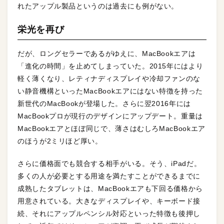
れたアップル製品というのは過去にも例がない。
栄光を再び
だが、ロングセラーであるがゆえに、MacBookエアは
「進化の時間」を止めてしまっていた。2015年にはより
軽く薄くなり、レティナディスプレイや冷却ファンのな
い静音機構といったMacBookエアにはない特徴を持った
新世代のMacBookが登場した。さらに翌2016年には
MacBookプロが現行のデザインにアップデート。重量は
MacBookエアとほぼ同じで、薄さはむしろMacBookエア
のほうが2ミリほど厚い。
さらに価格面でも競合する相手がいる。そう、iPadだ。
多くの人が必要とする用途を満たすことができるまでに
成熟したタブレットは、MacBookエアも下回る価格から
用意されている。大きなディスプレイや、キーボード接
続、それにアップルペンシル対応といった特徴も後押し