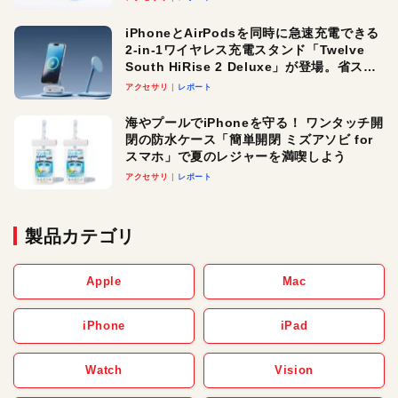
iPhoneとAirPodsを同時に急速充電できる
2-in-1ワイヤレス充電スタンド「Twelve
South HiRise 2 Deluxe」が登場。省スペ
ースでおしゃれに充電したい人にオスス
アクセサリ
レポート
メ！
海やプールでiPhoneを守る！ ワンタッチ開
閉の防水ケース「簡単開閉 ミズアソビ for
スマホ」で夏のレジャーを満喫しよう
アクセサリ
レポート
製品カテゴリ
Apple
Mac
iPhone
iPad
Watch
Vision