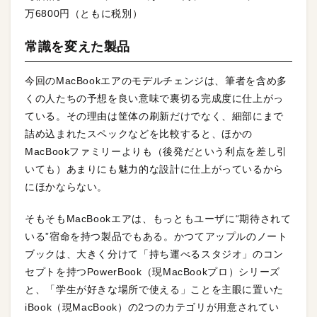
万6800円（ともに税別）
常識を変えた製品
今回のMacBookエアのモデルチェンジは、筆者を含め多
くの人たちの予想を良い意味で裏切る完成度に仕上がっ
ている。その理由は筐体の刷新だけでなく、細部にまで
詰め込まれたスペックなどを比較すると、ほかの
MacBookファミリーよりも（後発だという利点を差し引
いても）あまりにも魅力的な設計に仕上がっているから
にほかならない。
そもそもMacBookエアは、もっともユーザに“期待されて
いる”宿命を持つ製品でもある。かつてアップルのノート
ブックは、大きく分けて「持ち運べるスタジオ」のコン
セプトを持つPowerBook（現MacBookプロ）シリーズ
と、「学生が好きな場所で使える」ことを主眼に置いた
iBook（現MacBook）の2つのカテゴリが用意されてい