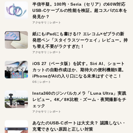
半信半疑。100均・Seria（セリア）の60W対応
USB-Cケーブルの性能を検証。超コスパの1本を
発見か？
アクセサリ
レポート
紙にもiPadにも書ける!? エレコム×ゼブラの新
発想ペン「スタイラスツーウェイ」レビュー。持
ち替え不要がラクすぎた！
アクセサリ
レポート
iOS 27（ベータ版）を試す。Siri AI、ショート
カットの自動作成ほか、期待大の便利機能5選。
iPhoneがAIの入り口になる未来はすぐそこ！
OS
レポート
Insta360のジンバルカメラ「Luna Ultra」実践
レビュー。4K／8K比較・ズーム・夜間撮影をチ
ェック
アクセサリ
レポート
あなたのUSB-Cポートは大丈夫？ 認識しない・
充電できない原因と正しい対策