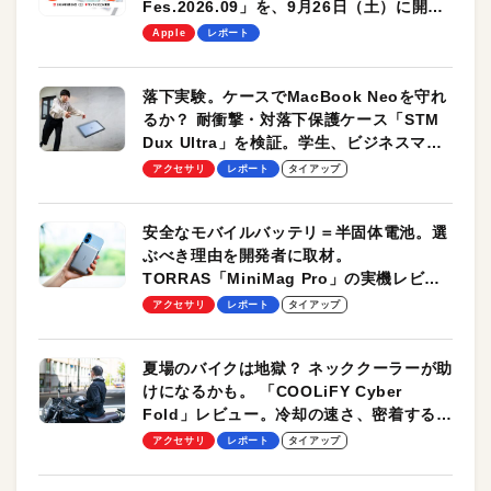
Fes.2026.09」を、9月26日（土）に開催
します！
Apple
レポート
落下実験。ケースでMacBook Neoを守れ
るか？ 耐衝撃・対落下保護ケース「STM
Dux Ultra」を検証。学生、ビジネスマン
のモバイルユースに最適！
アクセサリ
レポート
タイアップ
安全なモバイルバッテリ＝半固体電池。選
ぶべき理由を開発者に取材。
TORRAS「MiniMag Pro」の実機レビュ
ーも
アクセサリ
レポート
タイアップ
夏場のバイクは地獄？ ネッククーラーが助
けになるかも。 「COOLiFY Cyber
Fold」レビュー。冷却の速さ、密着する冷
却プレート、シンプルな操作性がグッド！
アクセサリ
レポート
タイアップ