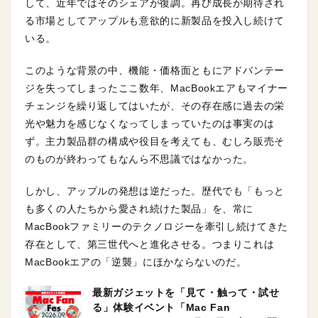
して、近年ではそのシェアが復調。再び成長が期待され
る市場としてアップルも意欲的に新製品を投入し続けて
いる。
このような背景の中、機能・価格面ともにアドバンテー
ジを失ってしまったここ数年、MacBookエアもマイナー
チェンジを繰り返してはいたが、その存在感に過去の栄
光や魅力を感じなくなってしまっていたのは事実のは
ず。主力製品群の構成や役目を考えても、むしろ販売そ
のものが終わってもなんら不思議ではなかった。
しかし、アップルの発想は逆だった。歴代でも「もっと
も多くの人たちから愛され続けた製品」を、常に
MacBookファミリーのテクノロジーを牽引し続けてきた
存在として、第三世代へと進化させる。つまりこれは
MacBookエアの「逆襲」にほかならないのだ。
最新ガジェットを「見て・触って・試せ
る」体験イベント「Mac Fan