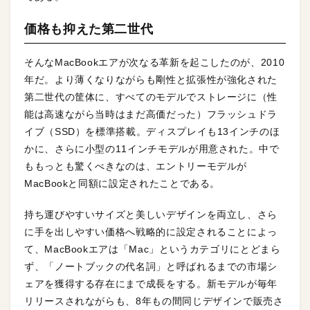
価格も抑えた第二世代
そんなMacBookエアが次なる革新を起こしたのが、2010
年だ。より薄くなりながらも剛性と拡張性が強化された
第二世代の筐体に、すべてのモデルでストレージに（性
能は高速ながら当時はまだ高価だった）フラッシュドラ
イブ（SSD）を標準搭載。ディスプレイも13インチのほ
かに、さらに小型の11インチモデルが用意された。中で
ももっとも驚くべきなのは、エントリーモデルが
MacBookと同額に設定されたことである。
持ち運びやすいサイズと美しいデザインを両立し、さら
に手を出しやすい価格へ戦略的に設定されることによっ
て、MacBookエアは「Mac」というカテゴリにとどまら
ず、「ノートブックの代名詞」と呼ばれるまでの市場シ
ェアを獲得する存在にまで成長をする。新モデルが毎年
リリースされながらも、8年もの間同じデザインで販売さ