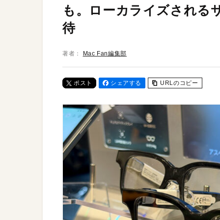
も。ローカライズされる
待
著者：
Mac Fan編集部
ポスト
シェアする
URLのコピー