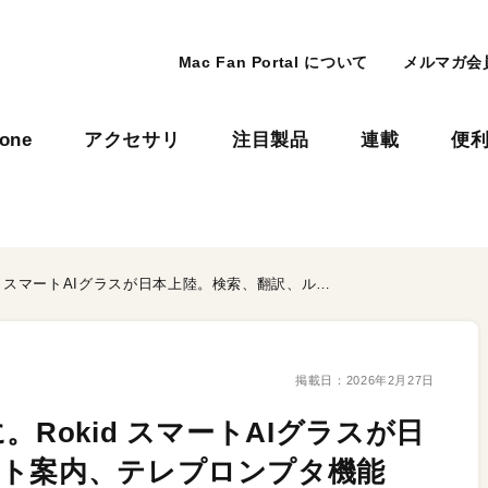
Mac Fan Portal について
メルマガ会
hone
アクセサリ
注目製品
連載
便
あらゆる情報を“目の前”に。Rokid スマートAIグラスが日本上陸。検索、翻訳、ルート案内、テレプロンプタ機能も。ローカライズされるサポートとセキュリティ対策に期待
掲載日：
2026年2月27日
。Rokid スマートAIグラスが日
ート案内、テレプロンプタ機能