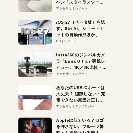
ペン「スタイラスツーウ
ェイ」レビュー。持ち替
アクセサリ
レポート
え不要がラクすぎた！
iOS 27（ベータ版）を試
す。Siri AI、ショートカ
ットの自動作成ほか、期
待大の便利機能5選。
OS
レポート
iPhoneがAIの入り口にな
る未来はすぐそこ！
Insta360のジンバルカメ
ラ「Luna Ultra」実践レ
ビュー。4K／8K比較・ズ
ーム・夜間撮影をチェッ
アクセサリ
レポート
ク
あなたのUSB-Cポートは
大丈夫？ 認識しない・充
電できない原因と正しい
対策
アクセサリ
テクノロジー
Appleは似ている？ロゴ
を許さない。フルーツ警
察とも揶揄される膨大な