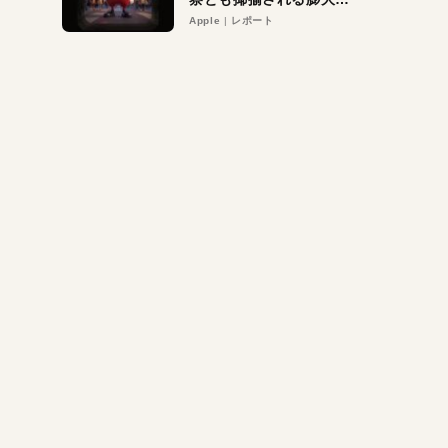
異議申し立て。対象は非
Apple
レポート
営利団体や公益団体も。
Appleロゴを“過剰”に守
る理由とは