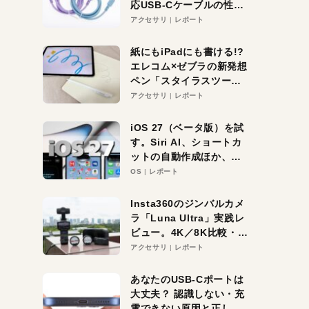
応USB-Cケーブルの性能
を検証。超コスパの1本を
アクセサリ
レポート
発見か？
紙にもiPadにも書ける!?
エレコム×ゼブラの新発想
ペン「スタイラスツーウ
ェイ」レビュー。持ち替
アクセサリ
レポート
え不要がラクすぎた！
iOS 27（ベータ版）を試
す。Siri AI、ショートカ
ットの自動作成ほか、期
待大の便利機能5選。
OS
レポート
iPhoneがAIの入り口にな
る未来はすぐそこ！
Insta360のジンバルカメ
ラ「Luna Ultra」実践レ
ビュー。4K／8K比較・ズ
ーム・夜間撮影をチェッ
アクセサリ
レポート
ク
あなたのUSB-Cポートは
大丈夫？ 認識しない・充
電できない原因と正しい