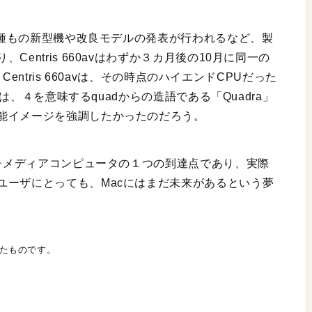
7機種もの新型機や改良モデルの発表が行われるなど、製
entris 660avはわずか３カ月後の10月に同一の
Centris 660avは、その時点のハイエンドCPUだった
ては、４を意味するquadからの造語である「Quadra」
能イメージを強調したかったのだろう。
ルチメディアコンピュータの１つの到達点であり、実際
ユーザにとっても、Macにはまだ未来があるという夢
されたものです。