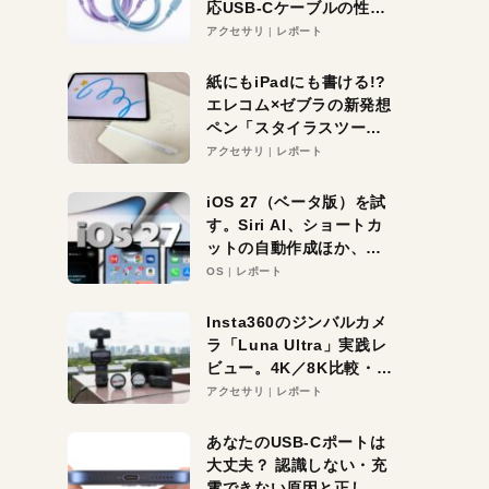
応USB-Cケーブルの性能
を検証。超コスパの1本を
アクセサリ
レポート
発見か？
紙にもiPadにも書ける!?
エレコム×ゼブラの新発想
ペン「スタイラスツーウ
ェイ」レビュー。持ち替
アクセサリ
レポート
え不要がラクすぎた！
iOS 27（ベータ版）を試
す。Siri AI、ショートカ
ットの自動作成ほか、期
待大の便利機能5選。
OS
レポート
iPhoneがAIの入り口にな
る未来はすぐそこ！
Insta360のジンバルカメ
ラ「Luna Ultra」実践レ
ビュー。4K／8K比較・ズ
ーム・夜間撮影をチェッ
アクセサリ
レポート
ク
あなたのUSB-Cポートは
大丈夫？ 認識しない・充
電できない原因と正しい