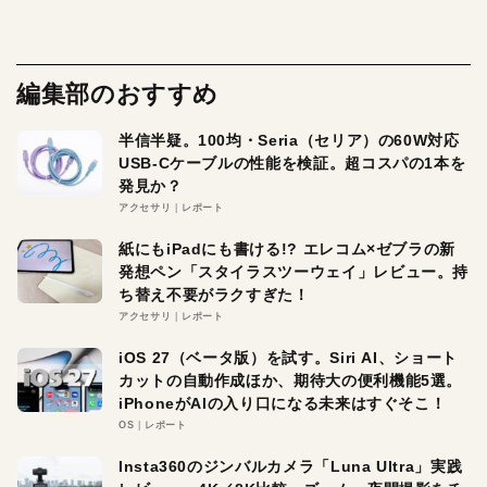
編集部のおすすめ
半信半疑。100均・Seria（セリア）の60W対応
USB-Cケーブルの性能を検証。超コスパの1本を
発見か？
アクセサリ
レポート
紙にもiPadにも書ける!? エレコム×ゼブラの新
発想ペン「スタイラスツーウェイ」レビュー。持
ち替え不要がラクすぎた！
アクセサリ
レポート
iOS 27（ベータ版）を試す。Siri AI、ショート
カットの自動作成ほか、期待大の便利機能5選。
iPhoneがAIの入り口になる未来はすぐそこ！
OS
レポート
Insta360のジンバルカメラ「Luna Ultra」実践