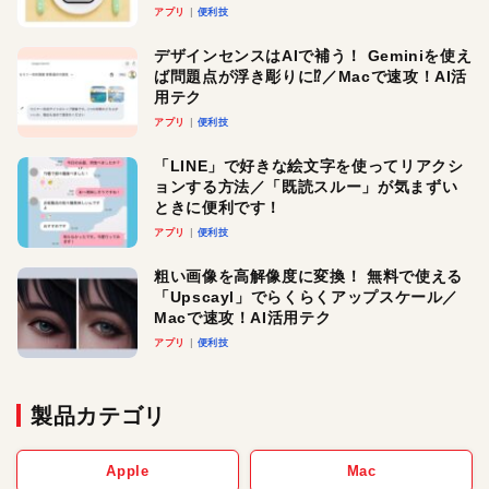
アプリ
便利技
デザインセンスはAIで補う！ Geminiを使え
ば問題点が浮き彫りに⁉︎／Macで速攻！AI活
用テク
アプリ
便利技
「LINE」で好きな絵文字を使ってリアクシ
ョンする方法／「既読スルー」が気まずい
ときに便利です！
アプリ
便利技
粗い画像を高解像度に変換！ 無料で使える
「Upscayl」でらくらくアップスケール／
Macで速攻！AI活用テク
アプリ
便利技
製品カテゴリ
Apple
Mac