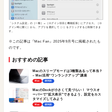
「システム設定」の［一般］→［ログイン項目と機能拡張］にアクセス。［ロ
グイン時に開く］から、アプリを選択して［−］をクリックすると削除できま
す。
※この記事は『Mac Fan』2025年9月号に掲載されたも
のです。
おすすめの記事
Macのスリープモードは3種類あるって本当？
– Mac活用“ワンランクアップ”講座
Mac
便利技
MacのDockが小さくて見づらい！ マウスオ
ーバーで“拡大表示”できるよう、設定をカス
タマイズしてみよう
Mac
便利技