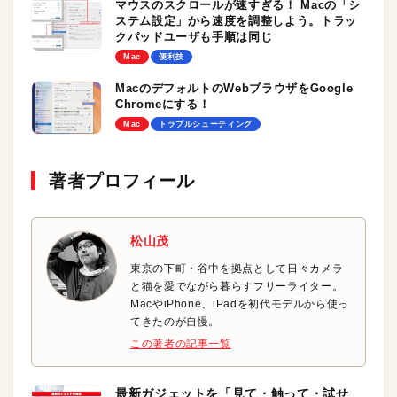
マウスのスクロールが速すぎる！ Macの「シ
ステム設定」から速度を調整しよう。トラッ
クパッドユーザも手順は同じ
Mac
便利技
MacのデフォルトのWebブラウザをGoogle
Chromeにする！
Mac
トラブルシューティング
著者プロフィール
松山茂
東京の下町・谷中を拠点として日々カメラ
と猫を愛でながら暮らすフリーライター。
MacやiPhone、iPadを初代モデルから使っ
てきたのが自慢。
この著者の記事一覧
最新ガジェットを「見て・触って・試せ