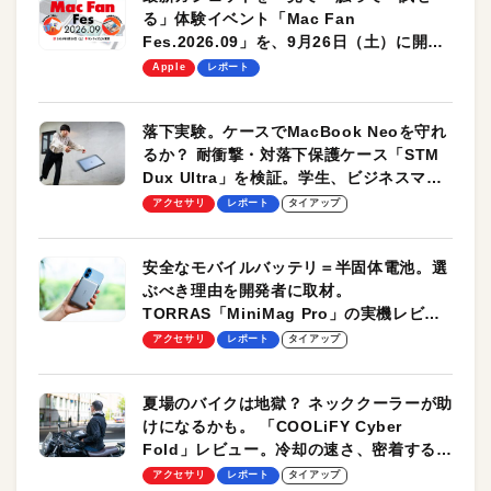
る」体験イベント「Mac Fan
Fes.2026.09」を、9月26日（土）に開催
します！
Apple
レポート
落下実験。ケースでMacBook Neoを守れ
るか？ 耐衝撃・対落下保護ケース「STM
Dux Ultra」を検証。学生、ビジネスマン
のモバイルユースに最適！
アクセサリ
レポート
タイアップ
安全なモバイルバッテリ＝半固体電池。選
ぶべき理由を開発者に取材。
TORRAS「MiniMag Pro」の実機レビュ
ーも
アクセサリ
レポート
タイアップ
夏場のバイクは地獄？ ネッククーラーが助
けになるかも。 「COOLiFY Cyber
Fold」レビュー。冷却の速さ、密着する冷
却プレート、シンプルな操作性がグッド！
アクセサリ
レポート
タイアップ