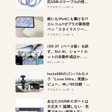
応USB-Cケーブルの性能
を検証。超コスパの1本を
アクセサリ
レポート
発見か？
紙にもiPadにも書ける!?
エレコム×ゼブラの新発想
ペン「スタイラスツーウ
ェイ」レビュー。持ち替
アクセサリ
レポート
え不要がラクすぎた！
iOS 27（ベータ版）を試
す。Siri AI、ショートカ
ットの自動作成ほか、期
待大の便利機能5選。
OS
レポート
iPhoneがAIの入り口にな
る未来はすぐそこ！
Insta360のジンバルカメ
ラ「Luna Ultra」実践レ
ビュー。4K／8K比較・ズ
ーム・夜間撮影をチェッ
アクセサリ
レポート
ク
あなたのUSB-Cポートは
大丈夫？ 認識しない・充
電できない原因と正しい