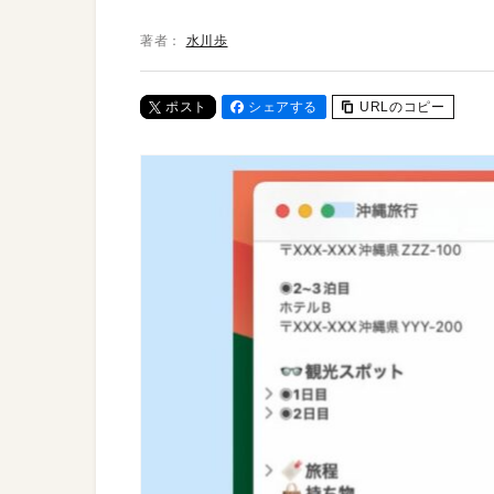
著者：
水川歩
ポスト
シェアする
URLのコピー