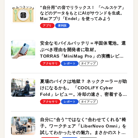
“自分用”の音でリラックス！ 「ヘルスケア」
などのデータをもとにAIがサウンドを生成。
Macアプリ「Endel」を使ってみよう
アプリ
便利技
安全なモバイルバッテリ＝半固体電池。選
ぶべき理由を開発者に取材。
TORRAS「MiniMag Pro」の実機レビュ
ーも
アクセサリ
レポート
タイアップ
夏場のバイクは地獄？ ネッククーラーが助
けになるかも。 「COOLiFY Cyber
Fold」レビュー。冷却の速さ、密着する冷
却プレート、シンプルな操作性がグッド！
アクセサリ
レポート
タイアップ
自分に“合う”ではなく“合わせてくれる”椅
子。ワークチェア「LiberNovo Omni」を
試してわかったその魅力。まさかのストレ