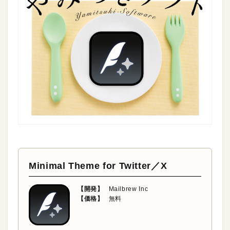
Minimal Theme for Twitter／X
【開発】
Mailbrew Inc
【価格】
無料