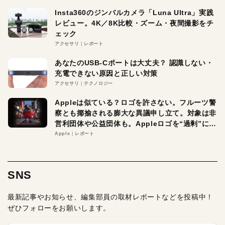
Insta360のジンバルカメラ「Luna Ultra」実践
レビュー。4K／8K比較・ズーム・夜間撮影をチ
ェック
アクセサリ
レポート
あなたのUSB-Cポートは大丈夫？ 認識しない・
充電できない原因と正しい対策
アクセサリ
テクノロジー
Appleは似ている？ロゴを許さない。フルーツ警
察とも揶揄される膨大な異議申し立て。対象は非
営利団体や公益団体も。Appleロゴを“過剰”に守
る理由とは
Apple
レポート
SNS
最新記事やお知らせ、編集部員の取材レポートなどを投稿中！
ぜひフォローをお願いします。