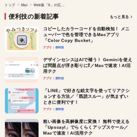
トップ
Mac
Web版「X」の広告やおすすめ、サブスク誘導を非表示にする！／Macアプリ「Minimal Theme for Twitter／X」
便利技の新着記事
もっと見る
コピーしたカラーコードを自動検知！ メニ
ューバーで色を管理できるMacアプリ
「Color Copy Bucket」
アプリ
便利技
デザインセンスはAIで補う！ Geminiを使え
ば問題点が浮き彫りに⁉︎／Macで速攻！AI活
用テク
アプリ
便利技
「LINE」で好きな絵文字を使ってリアクシ
ョンする方法／「既読スルー」が気まずい
ときに便利です！
アプリ
便利技
粗い画像を高解像度に変換！ 無料で使える
「Upscayl」でらくらくアップスケール／
Macで速攻！AI活用テク