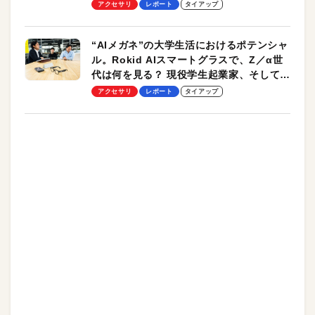
ッチ機能も搭載
アクセサリ
レポート
タイアップ
“AIメガネ”の大学生活におけるポテンシャ
ル。Rokid AIスマートグラスで、Z／α世
代は何を見る？ 現役学生起業家、そして教
授による体験会レポート【PR】
アクセサリ
レポート
タイアップ