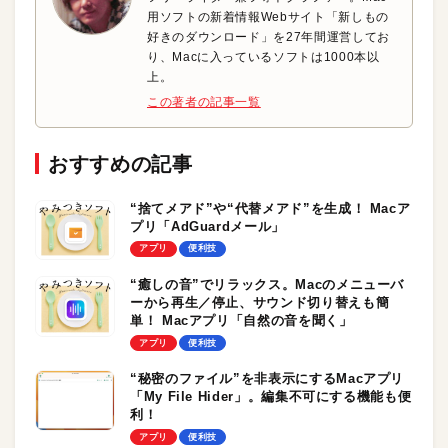
用ソフトの新着情報Webサイト「新しもの
好きのダウンロード」を27年間運営してお
り、Macに入っているソフトは1000本以
上。
この著者の記事一覧
おすすめの記事
“捨てメアド”や“代替メアド”を生成！ Macア
プリ「AdGuardメール」
アプリ
便利技
“癒しの音”でリラックス。Macのメニューバ
ーから再生／停止、サウンド切り替えも簡
単！ Macアプリ「自然の音を聞く」
アプリ
便利技
“秘密のファイル”を非表示にするMacアプリ
「My File Hider」。編集不可にする機能も便
利！
アプリ
便利技