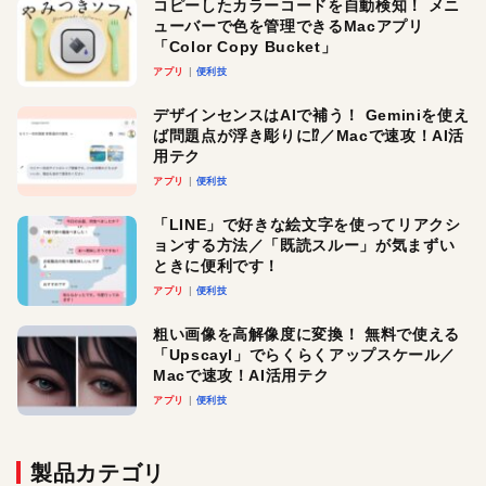
コピーしたカラーコードを自動検知！ メニ
ューバーで色を管理できるMacアプリ
「Color Copy Bucket」
アプリ
便利技
デザインセンスはAIで補う！ Geminiを使え
ば問題点が浮き彫りに⁉︎／Macで速攻！AI活
用テク
アプリ
便利技
「LINE」で好きな絵文字を使ってリアクシ
ョンする方法／「既読スルー」が気まずい
ときに便利です！
アプリ
便利技
粗い画像を高解像度に変換！ 無料で使える
「Upscayl」でらくらくアップスケール／
Macで速攻！AI活用テク
アプリ
便利技
製品カテゴリ