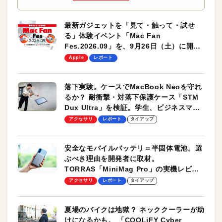
最新ガジェットを「見て・触って・試せ
る」体験イベント「Mac Fan
Fes.2026.09」を、9月26日（土）に開催
します！
Apple
レポート
落下実験。ケースでMacBook Neoを守れ
るか？ 耐衝撃・対落下保護ケース「STM
Dux Ultra」を検証。学生、ビジネスマン
のモバイルユースに最適！
アクセサリ
レポート
タイアップ
安全なモバイルバッテリ＝半固体電池。選
ぶべき理由を開発者に取材。
TORRAS「MiniMag Pro」の実機レビュ
ーも
アクセサリ
レポート
タイアップ
夏場のバイクは地獄？ ネッククーラーが助
けになるかも。 「COOLiFY Cyber