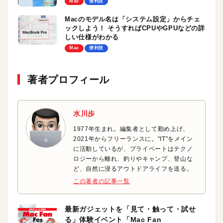
Mac
便利技
Macのモデル名は「システム設定」からチェ
ックしよう！ そうすればCPUやGPUなどの詳
しい仕様がわかる
Mac
便利技
著者プロフィール
水川歩
1977年生まれ。編集者として勤め上げ、
2021年からフリーランスに。"IT"をメイン
に活動しているが、プライベートはテクノ
ロジーから離れ、釣りやキャンプ、登山な
ど、自然に浸るアウトドアライフを送る。
この著者の記事一覧
最新ガジェットを「見て・触って・試せ
る」体験イベント「Mac Fan