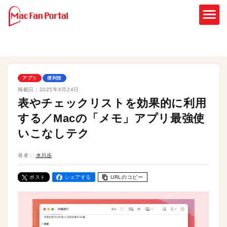
アプリ
便利技
掲載日：
2025年6月24日
表やチェックリストを効果的に利用
する／Macの「メモ」アプリ最強使
いこなしテク
著者：
水川歩
ポスト
シェアする
URLのコピー