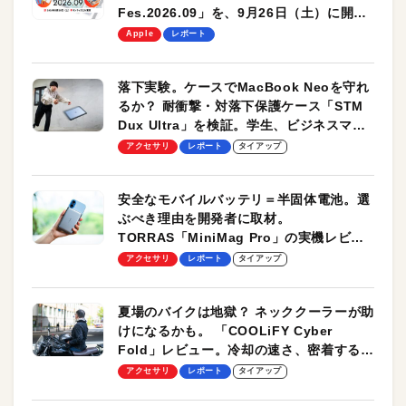
Fes.2026.09」を、9月26日（土）に開催
します！
Apple
レポート
落下実験。ケースでMacBook Neoを守れ
るか？ 耐衝撃・対落下保護ケース「STM
Dux Ultra」を検証。学生、ビジネスマン
のモバイルユースに最適！
アクセサリ
レポート
タイアップ
安全なモバイルバッテリ＝半固体電池。選
ぶべき理由を開発者に取材。
TORRAS「MiniMag Pro」の実機レビュ
ーも
アクセサリ
レポート
タイアップ
夏場のバイクは地獄？ ネッククーラーが助
けになるかも。 「COOLiFY Cyber
Fold」レビュー。冷却の速さ、密着する冷
却プレート、シンプルな操作性がグッド！
アクセサリ
レポート
タイアップ