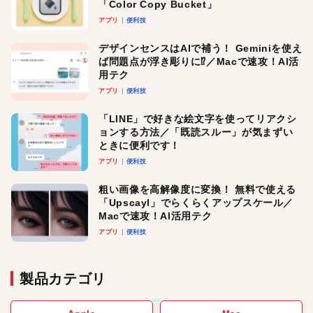
「Color Copy Bucket」
アプリ
便利技
デザインセンスはAIで補う！ Geminiを使え
ば問題点が浮き彫りに⁉︎／Macで速攻！AI活
用テク
アプリ
便利技
「LINE」で好きな絵文字を使ってリアクシ
ョンする方法／「既読スルー」が気まずい
ときに便利です！
アプリ
便利技
粗い画像を高解像度に変換！ 無料で使える
「Upscayl」でらくらくアップスケール／
Macで速攻！AI活用テク
アプリ
便利技
製品カテゴリ