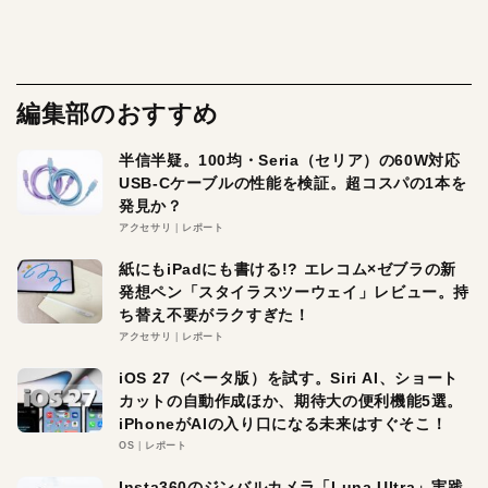
編集部のおすすめ
半信半疑。100均・Seria（セリア）の60W対応
USB-Cケーブルの性能を検証。超コスパの1本を
発見か？
アクセサリ
レポート
紙にもiPadにも書ける!? エレコム×ゼブラの新
発想ペン「スタイラスツーウェイ」レビュー。持
ち替え不要がラクすぎた！
アクセサリ
レポート
iOS 27（ベータ版）を試す。Siri AI、ショート
カットの自動作成ほか、期待大の便利機能5選。
iPhoneがAIの入り口になる未来はすぐそこ！
OS
レポート
Insta360のジンバルカメラ「Luna Ultra」実践