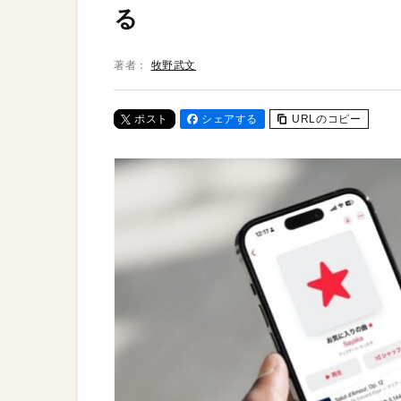
る
著者：
牧野武文
ポスト
シェアする
URLのコピー