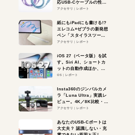
応USB-Cケーブルの性能
を検証。超コスパの1本を
アクセサリ
レポート
発見か？
紙にもiPadにも書ける!?
エレコム×ゼブラの新発想
ペン「スタイラスツーウ
ェイ」レビュー。持ち替
アクセサリ
レポート
え不要がラクすぎた！
iOS 27（ベータ版）を試
す。Siri AI、ショートカ
ットの自動作成ほか、期
待大の便利機能5選。
OS
レポート
iPhoneがAIの入り口にな
る未来はすぐそこ！
Insta360のジンバルカメ
ラ「Luna Ultra」実践レ
ビュー。4K／8K比較・ズ
ーム・夜間撮影をチェッ
アクセサリ
レポート
ク
あなたのUSB-Cポートは
大丈夫？ 認識しない・充
電できない原因と正しい