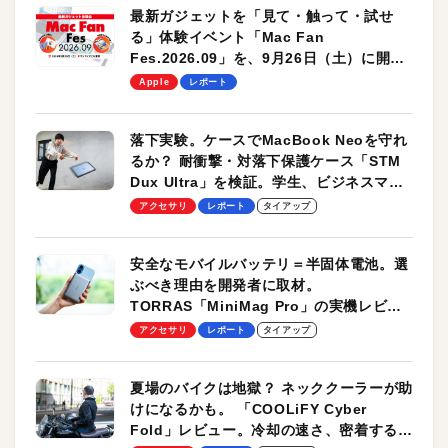
最新ガジェットを「見て・触って・試せ
る」体験イベント「Mac Fan
Fes.2026.09」を、9月26日（土）に開催
します！
Apple
レポート
落下実験。ケースでMacBook Neoを守れ
るか？ 耐衝撃・対落下保護ケース「STM
Dux Ultra」を検証。学生、ビジネスマン
のモバイルユースに最適！
アクセサリ
レポート
タイアップ
安全なモバイルバッテリ＝半固体電池。選
ぶべき理由を開発者に取材。
TORRAS「MiniMag Pro」の実機レビュ
ーも
アクセサリ
レポート
タイアップ
夏場のバイクは地獄？ ネッククーラーが助
けになるかも。 「COOLiFY Cyber
Fold」レビュー。冷却の速さ、密着する冷