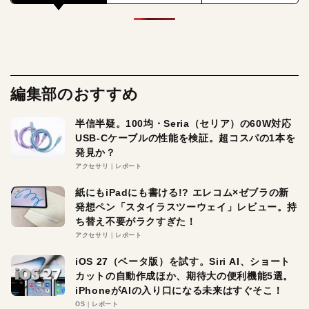
編集部のおすすめ
半信半疑。100均・Seria（セリア）の60W対応
USB-Cケーブルの性能を検証。超コスパの1本を
発見か？
アクセサリ
レポート
紙にもiPadにも書ける!? エレコム×ゼブラの新
発想ペン「スタイラスツーウェイ」レビュー。持
ち替え不要がラクすぎた！
アクセサリ
レポート
iOS 27（ベータ版）を試す。Siri AI、ショート
カットの自動作成ほか、期待大の便利機能5選。
iPhoneがAIの入り口になる未来はすぐそこ！
OS
レポート