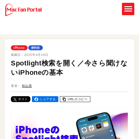
iPhone
便利技
掲載日：
2025年4月26日
Spotlight検索を開く／今さら聞けな
いiPhoneの基本
著者：
松山茂
ポスト
シェアする
URLのコピー