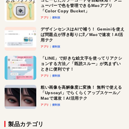
コピーしたカラーコードを自動検知！ メニ
ューバーで色を管理できるMacアプリ
「Color Copy Bucket」
アプリ
便利技
デザインセンスはAIで補う！ Geminiを使え
ば問題点が浮き彫りに⁉︎／Macで速攻！AI活
用テク
アプリ
便利技
「LINE」で好きな絵文字を使ってリアクシ
ョンする方法／「既読スルー」が気まずい
ときに便利です！
アプリ
便利技
粗い画像を高解像度に変換！ 無料で使える
「Upscayl」でらくらくアップスケール／
Macで速攻！AI活用テク
アプリ
便利技
製品カテゴリ