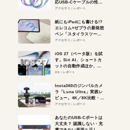
応USB-Cケーブルの性能
を検証。超コスパの1本を
アクセサリ
レポート
発見か？
紙にもiPadにも書ける!?
エレコム×ゼブラの新発想
ペン「スタイラスツーウ
ェイ」レビュー。持ち替
アクセサリ
レポート
え不要がラクすぎた！
iOS 27（ベータ版）を試
す。Siri AI、ショートカ
ットの自動作成ほか、期
待大の便利機能5選。
OS
レポート
iPhoneがAIの入り口にな
る未来はすぐそこ！
Insta360のジンバルカメ
ラ「Luna Ultra」実践レ
ビュー。4K／8K比較・ズ
ーム・夜間撮影をチェッ
アクセサリ
レポート
ク
あなたのUSB-Cポートは
大丈夫？ 認識しない・充
電できない原因と正しい