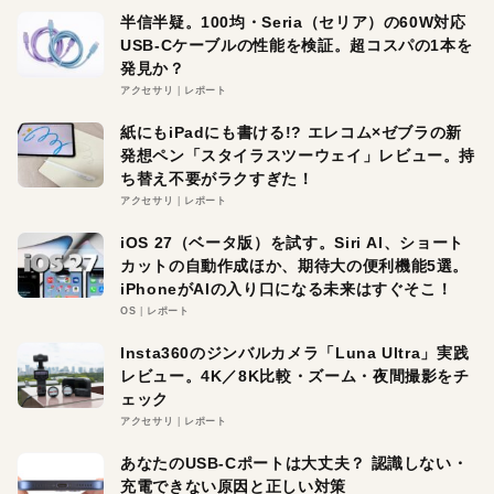
半信半疑。100均・Seria（セリア）の60W対応
USB-Cケーブルの性能を検証。超コスパの1本を
発見か？
アクセサリ
レポート
紙にもiPadにも書ける!? エレコム×ゼブラの新
発想ペン「スタイラスツーウェイ」レビュー。持
ち替え不要がラクすぎた！
アクセサリ
レポート
iOS 27（ベータ版）を試す。Siri AI、ショート
カットの自動作成ほか、期待大の便利機能5選。
iPhoneがAIの入り口になる未来はすぐそこ！
OS
レポート
Insta360のジンバルカメラ「Luna Ultra」実践
レビュー。4K／8K比較・ズーム・夜間撮影をチ
ェック
アクセサリ
レポート
あなたのUSB-Cポートは大丈夫？ 認識しない・
充電できない原因と正しい対策