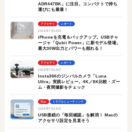
ADR447BK」に注目。コンパクトで持ち
運びにも最適！
アクセサリ
レポート
2026年7月18日
iPhoneを充電＆バックアップ。USBチャ
ージャ「Qubii Power」に新モデル登場。
最大30W出力とパワーも頼れる！
アクセサリ
レポート
2026年7月18日
Insta360のジンバルカメラ「Luna
Ultra」実践レビュー。4K／8K比較・ズー
ム・夜間撮影をチェック
Mac
トラブルシューティング
2026年7月16日
USB接続の「毎回確認」を解消！ Macの
アクセサリ設定を見直そう