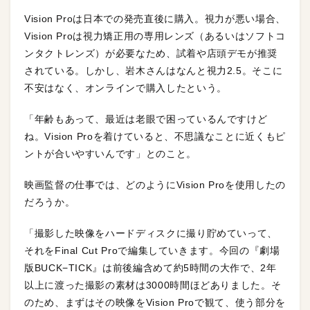
Vision Proは日本での発売直後に購入。視力が悪い場合、
Vision Proは視力矯正用の専用レンズ（あるいはソフトコ
ンタクトレンズ）が必要なため、試着や店頭デモが推奨
されている。しかし、岩木さんはなんと視力2.5。そこに
不安はなく、オンラインで購入したという。
「年齢もあって、最近は老眼で困っているんですけど
ね。Vision Proを着けていると、不思議なことに近くもピ
ントが合いやすいんです」とのこと。
映画監督の仕事では、どのようにVision Proを使用したの
だろうか。
「撮影した映像をハードディスクに撮り貯めていって、
それをFinal Cut Proで編集していきます。今回の『劇場
版BUCK−TICK』は前後編含めて約5時間の大作で、2年
以上に渡った撮影の素材は3000時間ほどありました。そ
のため、まずはその映像をVision Proで観て、使う部分を