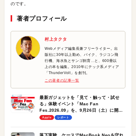
のです。
著者プロフィール
村上タクタ
Webメディア編集長兼フリーライター。出
版社に30年以上勤め、バイク、ラジコン飛
行機、海水魚とサンゴ飼育…と、600冊以
上の本を編集。2010年にテック系メディア
「ThunderVolt」を創刊。
この著者の記事一覧
最新ガジェットを「見て・触って・試せ
る」体験イベント「Mac Fan
Fes.2026.09」を、9月26日（土）に開催
します！
Apple
レポート
落下実験。ケースでMacBook Neoを守れ