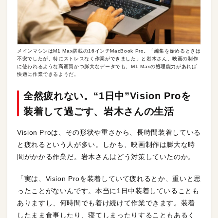
メインマシンはM1 Max搭載の16インチMacBook Pro。「編集を始めるときは
不安でしたが、特にストレスなく作業ができました」と岩木さん。映画の制作
に使われるような高画質かつ膨大なデータでも、M1 Maxの処理能力があれば
快適に作業できるようだ。
全然疲れない。“1日中”Vision Proを
装着して過ごす、岩木さんの生活
Vision Proは、その形状や重さから、長時間装着している
と疲れるという人が多い。しかも、映画制作は膨大な時
間がかかる作業だ。岩木さんはどう対策していたのか。
「実は、Vision Proを装着していて疲れるとか、重いと思
ったことがないんです。本当に1日中装着していることも
ありますし、何時間でも着け続けて作業できます。装着
したまま食事したり、寝てしまったりすることもあるく