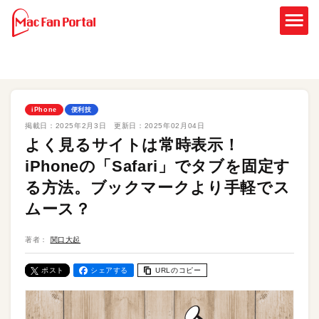
iPhone
便利技
掲載日：
2025年2月3日
更新日：
2025年02月04日
よく見るサイトは常時表示！
iPhoneの「Safari」でタブを固定す
る方法。ブックマークより手軽でス
ムース？
著者：
関口大起
ポスト
シェアする
URLのコピー