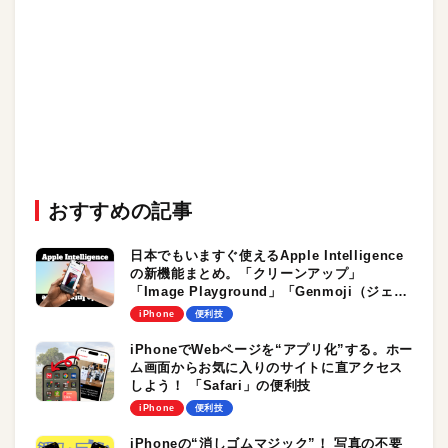
おすすめの記事
日本でもいますぐ使えるApple Intelligence
の新機能まとめ。「クリーンアップ」
「Image Playground」「Genmoji（ジェン
文字）」。iPhoneで最新AI機能を試してみよ
iPhone
便利技
う！
iPhoneでWebページを“アプリ化”する。ホー
ム画面からお気に入りのサイトに直アクセス
しよう！ 「Safari」の便利技
iPhone
便利技
iPhoneの“消しゴムマジック”！ 写真の不要