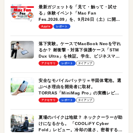
最新ガジェットを「見て・触って・試せ
る」体験イベント「Mac Fan
Fes.2026.09」を、9月26日（土）に開催
します！
Apple
レポート
落下実験。ケースでMacBook Neoを守れ
るか？ 耐衝撃・対落下保護ケース「STM
Dux Ultra」を検証。学生、ビジネスマン
のモバイルユースに最適！
アクセサリ
レポート
タイアップ
安全なモバイルバッテリ＝半固体電池。選
ぶべき理由を開発者に取材。
TORRAS「MiniMag Pro」の実機レビュ
ーも
アクセサリ
レポート
タイアップ
夏場のバイクは地獄？ ネッククーラーが助
けになるかも。 「COOLiFY Cyber
Fold」レビュー。冷却の速さ、密着する冷