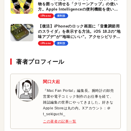
物を囲って消せる「クリーンアップ」の使い
方。Apple Intelligenceの便利機能を使いこ
なそう
iPhone
便利技
【復活】iPhoneのロック画面に「音量調節用
のスライダ」を表示する方法。iOS 18.2の“地
味アプデ”が“地味にいい”。アクセシビリティ
の「音量コントロールを常に表示」のスイッ
iPhone
便利技
チオン！
著者プロフィール
関口大起
『Mac Fan Portal』編集長。腕時計の卸売
営業や電子コミック制作のお仕事を経て、
雑誌編集の世界にやってきました。好きな
Apple Storeは丸の内。Xアカウント：＠
t_sekiguchi_
この著者の記事一覧