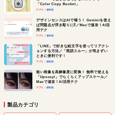
「Color Copy Bucket」
アプリ
便利技
デザインセンスはAIで補う！ Geminiを使え
ば問題点が浮き彫りに⁉︎／Macで速攻！AI活
用テク
アプリ
便利技
「LINE」で好きな絵文字を使ってリアクシ
ョンする方法／「既読スルー」が気まずい
ときに便利です！
アプリ
便利技
粗い画像を高解像度に変換！ 無料で使える
「Upscayl」でらくらくアップスケール／
Macで速攻！AI活用テク
アプリ
便利技
製品カテゴリ