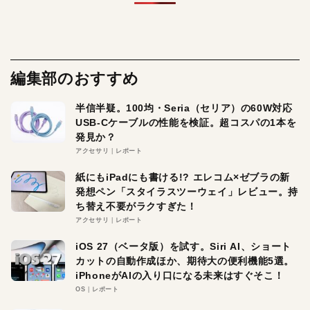
編集部のおすすめ
半信半疑。100均・Seria（セリア）の60W対応
USB-Cケーブルの性能を検証。超コスパの1本を
発見か？
アクセサリ
レポート
紙にもiPadにも書ける!? エレコム×ゼブラの新
発想ペン「スタイラスツーウェイ」レビュー。持
ち替え不要がラクすぎた！
アクセサリ
レポート
iOS 27（ベータ版）を試す。Siri AI、ショート
カットの自動作成ほか、期待大の便利機能5選。
iPhoneがAIの入り口になる未来はすぐそこ！
OS
レポート