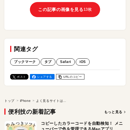
この記事の画像を見る
13枚
関連タグ
ブックマーク
タブ
Safari
iOS
ポスト
シェアする
URLのコピー
トップ
iPhone
よく見るサイトは常時表示！ iPhoneの「Safari」でタブを固定する方法。ブックマークより手軽でスムース？
便利技の新着記事
もっと見る
コピーしたカラーコードを自動検知！ メニ
ューバーで色を管理できるMacアプリ