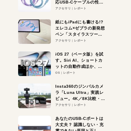
応USB-Cケーブルの性能
を検証。超コスパの1本を
アクセサリ
レポート
発見か？
紙にもiPadにも書ける!?
エレコム×ゼブラの新発想
ペン「スタイラスツーウ
ェイ」レビュー。持ち替
アクセサリ
レポート
え不要がラクすぎた！
iOS 27（ベータ版）を試
す。Siri AI、ショートカ
ットの自動作成ほか、期
待大の便利機能5選。
OS
レポート
iPhoneがAIの入り口にな
る未来はすぐそこ！
Insta360のジンバルカメ
ラ「Luna Ultra」実践レ
ビュー。4K／8K比較・ズ
ーム・夜間撮影をチェッ
アクセサリ
レポート
ク
あなたのUSB-Cポートは
大丈夫？ 認識しない・充
電できない原因と正しい