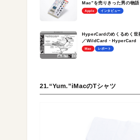
Mac”を売りきった男の物語
Apple
インタビュー
HyperCardのめくるめく世
／WildCard・HyperCard
Mac
レポート
21.“Yum.”iMacのTシャツ