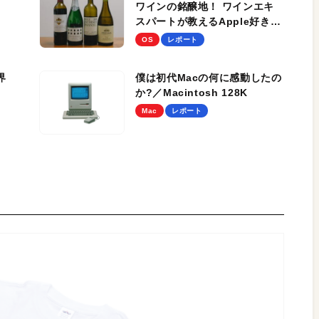
ワインの銘醸地！ ワインエキ
スパートが教えるApple好きな
ら知っておきたいソノマの名作
OS
レポート
ワイン
界
僕は初代Macの何に感動したの
か?／Macintosh 128K
Mac
レポート