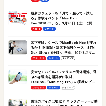
最新ガジェットを「見て・触って・試せ
る」体験イベント「Mac Fan
Fes.2026.09」を、9月26日（土）に開催
します！
Apple
レポート
落下実験。ケースでMacBook Neoを守れ
るか？ 耐衝撃・対落下保護ケース「STM
Dux Ultra」を検証。学生、ビジネスマン
のモバイルユースに最適！
アクセサリ
レポート
タイアップ
安全なモバイルバッテリ＝半固体電池。選
ぶべき理由を開発者に取材。
TORRAS「MiniMag Pro」の実機レビュ
ーも
アクセサリ
レポート
タイアップ
夏場のバイクは地獄？ ネッククーラーが助