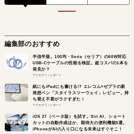
編集部のおすすめ
半信半疑。100均・Seria（セリア）の60W対応
USB-Cケーブルの性能を検証。超コスパの1本を
発見か？
アクセサリ
レポート
紙にもiPadにも書ける!? エレコム×ゼブラの新
発想ペン「スタイラスツーウェイ」レビュー。持
ち替え不要がラクすぎた！
アクセサリ
レポート
iOS 27（ベータ版）を試す。Siri AI、ショート
カットの自動作成ほか、期待大の便利機能5選。
iPhoneがAIの入り口になる未来はすぐそこ！