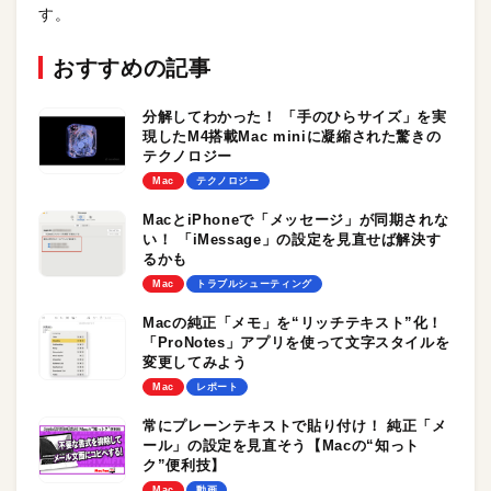
す。
おすすめの記事
分解してわかった！ 「手のひらサイズ」を実
現したM4搭載Mac miniに凝縮された驚きの
テクノロジー
Mac
テクノロジー
MacとiPhoneで「メッセージ」が同期されな
い！ 「iMessage」の設定を見直せば解決す
るかも
Mac
トラブルシューティング
Macの純正「メモ」を“リッチテキスト”化！
「ProNotes」アプリを使って文字スタイルを
変更してみよう
Mac
レポート
常にプレーンテキストで貼り付け！ 純正「メ
ール」の設定を見直そう【Macの“知っト
ク”便利技】
Mac
動画