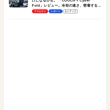
けになるかも。 「COOLiFY Cyber
Fold」レビュー。冷却の速さ、密着する冷
却プレート、シンプルな操作性がグッド！
アクセサリ
レポート
タイアップ