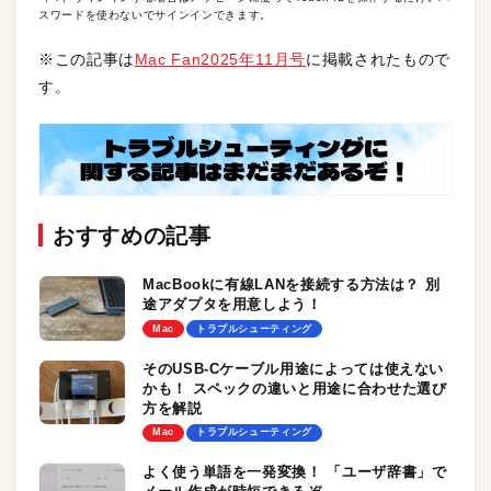
スワードを使わないでサインインできます。
※この記事は
Mac Fan2025年11月号
に掲載されたもので
す。
おすすめの記事
MacBookに有線LANを接続する方法は？ 別
途アダプタを用意しよう！
Mac
トラブルシューティング
そのUSB-Cケーブル用途によっては使えない
かも！ スペックの違いと用途に合わせた選び
方を解説
Mac
トラブルシューティング
よく使う単語を一発変換！ 「ユーザ辞書」で