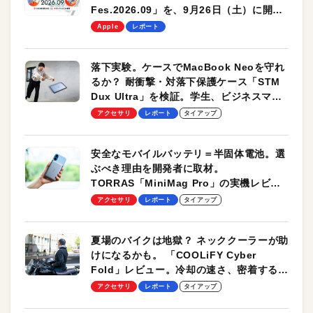
Fes.2026.09」を、9月26日（土）に開催
します！
Apple
レポート
落下実験。ケースでMacBook Neoを守れ
るか？ 耐衝撃・対落下保護ケース「STM
Dux Ultra」を検証。学生、ビジネスマン
のモバイルユースに最適！
アクセサリ
レポート
タイアップ
安全なモバイルバッテリ＝半固体電池。選
ぶべき理由を開発者に取材。
TORRAS「MiniMag Pro」の実機レビュ
ーも
アクセサリ
レポート
タイアップ
夏場のバイクは地獄？ ネッククーラーが助
けになるかも。 「COOLiFY Cyber
Fold」レビュー。冷却の速さ、密着する冷
却プレート、シンプルな操作性がグッド！
アクセサリ
レポート
タイアップ