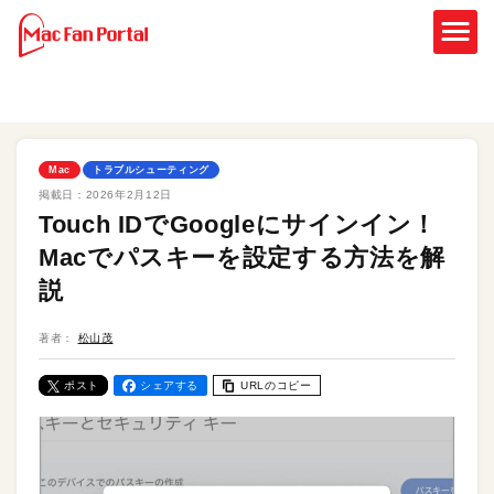
Mac
トラブルシューティング
掲載日：
2026年2月12日
Touch IDでGoogleにサインイン！
Macでパスキーを設定する方法を解
説
著者：
松山茂
ポスト
シェアする
URLのコピー