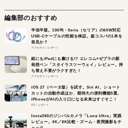
編集部のおすすめ
半信半疑。100均・Seria（セリア）の60W対応
USB-Cケーブルの性能を検証。超コスパの1本を
発見か？
アクセサリ
レポート
紙にもiPadにも書ける!? エレコム×ゼブラの新
発想ペン「スタイラスツーウェイ」レビュー。持
ち替え不要がラクすぎた！
アクセサリ
レポート
iOS 27（ベータ版）を試す。Siri AI、ショート
カットの自動作成ほか、期待大の便利機能5選。
iPhoneがAIの入り口になる未来はすぐそこ！
OS
レポート
Insta360のジンバルカメラ「Luna Ultra」実践
レビュー。4K／8K比較・ズーム・夜間撮影をチ
ェック