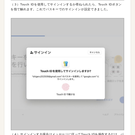
（３）Touch IDを使用してサインインするか尋ねられたら、Touch IDボタン
を指で触れます。これでパスキーでのサインインが設定できました。
（４）サインインする場合はメッセージに従ってTouch IDを操作するだけ。パ