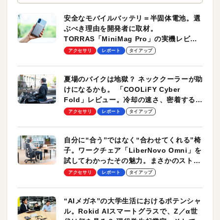
安全なモバイルバッテリ＝半固体電池。選
ぶべき理由を開発者に取材。
TORRAS「MiniMag Pro」の実機レビュ
ーも
アクセサリ
レポート
タイアップ
夏場のバイクは地獄？ ネッククーラーが助
けになるかも。 「COOLiFY Cyber
Fold」レビュー。冷却の速さ、密着する冷
却プレート、シンプルな操作性がグッド！
アクセサリ
レポート
タイアップ
自分に“合う”ではなく“合わせてくれる”椅
子。ワークチェア「LiberNovo Omni」を
試してわかったその魅力。まさかのストレ
ッチ機能も搭載
アクセサリ
レポート
タイアップ
“AIメガネ”の大学生活におけるポテンシャ
ル。Rokid AIスマートグラスで、Z／α世