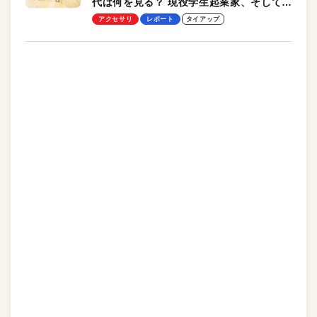
代は何を見る？ 現役学生起業家、そして教
授による体験会レポート【PR】
アクセサリ
レポート
タイアップ