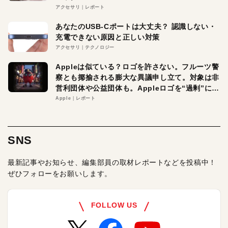
アクセサリ
レポート
あなたのUSB-Cポートは大丈夫？ 認識しない・
充電できない原因と正しい対策
アクセサリ
テクノロジー
Appleは似ている？ロゴを許さない。フルーツ警
察とも揶揄される膨大な異議申し立て。対象は非
営利団体や公益団体も。Appleロゴを“過剰”に守
る理由とは
Apple
レポート
SNS
最新記事やお知らせ、編集部員の取材レポートなどを投稿中！
ぜひフォローをお願いします。
FOLLOW US