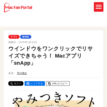
アプリ
便利技
掲載日：
2025年1月31日
ウインドウをワンクリックでリサ
イズできちゃう！ Macアプリ
「snApp」
著者：
早川厚志
ポスト
シェアする
URLのコピー