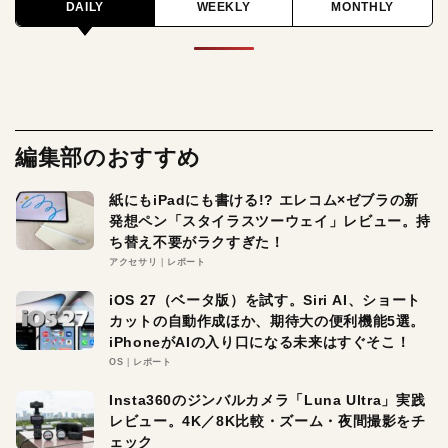
DAILY
WEEKLY
MONTHLY
編集部のおすすめ
紙にもiPadにも書ける!? エレコム×ゼブラの新
発想ペン「スタイラスツーウェイ」レビュー。持
ち替え不要がラクすぎた！
アクセサリ
レポート
iOS 27（ベータ版）を試す。Siri AI、ショート
カットの自動作成ほか、期待大の便利機能5選。
iPhoneがAIの入り口になる未来はすぐそこ！
OS
レポート
Insta360のジンバルカメラ「Luna Ultra」実践
レビュー。4K／8K比較・ズーム・夜間撮影をチ
ェック