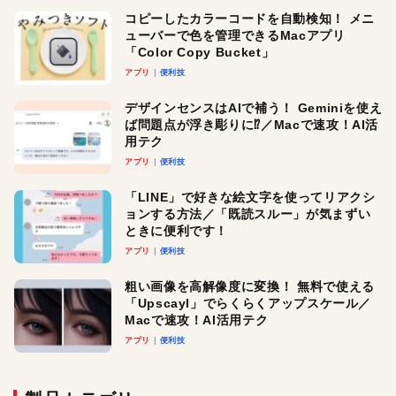
コピーしたカラーコードを自動検知！ メニ
ューバーで色を管理できるMacアプリ
「Color Copy Bucket」
アプリ
便利技
デザインセンスはAIで補う！ Geminiを使え
ば問題点が浮き彫りに⁉︎／Macで速攻！AI活
用テク
アプリ
便利技
「LINE」で好きな絵文字を使ってリアクシ
ョンする方法／「既読スルー」が気まずい
ときに便利です！
アプリ
便利技
粗い画像を高解像度に変換！ 無料で使える
「Upscayl」でらくらくアップスケール／
Macで速攻！AI活用テク
アプリ
便利技