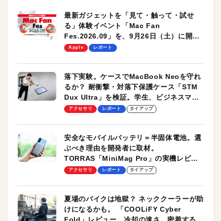
最新ガジェットを「見て・触って・試せ
る」体験イベント「Mac Fan
Fes.2026.09」を、9月26日（土）に開催
します！
Apple
レポート
落下実験。ケースでMacBook Neoを守れ
るか？ 耐衝撃・対落下保護ケース「STM
Dux Ultra」を検証。学生、ビジネスマン
のモバイルユースに最適！
アクセサリ
レポート
タイアップ
安全なモバイルバッテリ＝半固体電池。選
ぶべき理由を開発者に取材。
TORRAS「MiniMag Pro」の実機レビュ
ーも
アクセサリ
レポート
タイアップ
夏場のバイクは地獄？ ネッククーラーが助
けになるかも。 「COOLiFY Cyber
Fold」レビュー。冷却の速さ、密着する冷