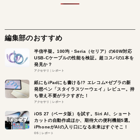
編集部のおすすめ
半信半疑。100均・Seria（セリア）の60W対応
USB-Cケーブルの性能を検証。超コスパの1本を
発見か？
アクセサリ
レポート
紙にもiPadにも書ける!? エレコム×ゼブラの新
発想ペン「スタイラスツーウェイ」レビュー。持
ち替え不要がラクすぎた！
アクセサリ
レポート
iOS 27（ベータ版）を試す。Siri AI、ショート
カットの自動作成ほか、期待大の便利機能5選。
iPhoneがAIの入り口になる未来はすぐそこ！
OS
レポート