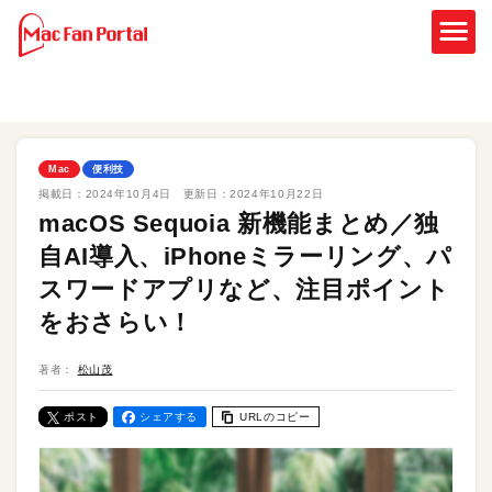
Mac
便利技
掲載日：
2024年10月4日
更新日：
2024年10月22日
macOS Sequoia 新機能まとめ／独
自AI導入、iPhoneミラーリング、パ
スワードアプリなど、注目ポイント
をおさらい！
著者：
松山茂
ポスト
シェアする
URLのコピー