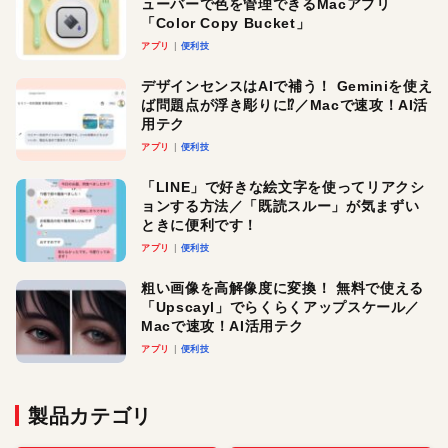
ューバーで色を管理できるMacアプリ
「Color Copy Bucket」
アプリ
便利技
デザインセンスはAIで補う！ Geminiを使え
ば問題点が浮き彫りに⁉︎／Macで速攻！AI活
用テク
アプリ
便利技
「LINE」で好きな絵文字を使ってリアクシ
ョンする方法／「既読スルー」が気まずい
ときに便利です！
アプリ
便利技
粗い画像を高解像度に変換！ 無料で使える
「Upscayl」でらくらくアップスケール／
Macで速攻！AI活用テク
アプリ
便利技
製品カテゴリ