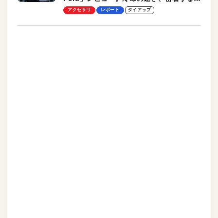
却プレート、シンプルな操作性がグッド！
アクセサリ
レポート
タイアップ