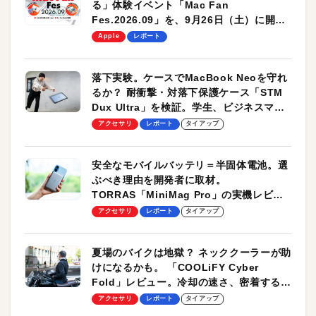
る」体験イベント「Mac Fan
Fes.2026.09」を、9月26日（土）に開催
します！
Apple
レポート
落下実験。ケースでMacBook Neoを守れ
るか？ 耐衝撃・対落下保護ケース「STM
Dux Ultra」を検証。学生、ビジネスマン
のモバイルユースに最適！
アクセサリ
レポート
タイアップ
安全なモバイルバッテリ＝半固体電池。選
ぶべき理由を開発者に取材。
TORRAS「MiniMag Pro」の実機レビュ
ーも
アクセサリ
レポート
タイアップ
夏場のバイクは地獄？ ネッククーラーが助
けになるかも。 「COOLiFY Cyber
Fold」レビュー。冷却の速さ、密着する冷
却プレート、シンプルな操作性がグッド！
アクセサリ
レポート
タイアップ