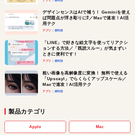
アプリ
便利技
デザインセンスはAIで補う！ Geminiを使え
ば問題点が浮き彫りに⁉︎／Macで速攻！AI活
用テク
アプリ
便利技
「LINE」で好きな絵文字を使ってリアクシ
ョンする方法／「既読スルー」が気まずい
ときに便利です！
アプリ
便利技
粗い画像を高解像度に変換！ 無料で使える
「Upscayl」でらくらくアップスケール／
Macで速攻！AI活用テク
アプリ
便利技
製品カテゴリ
Apple
Mac