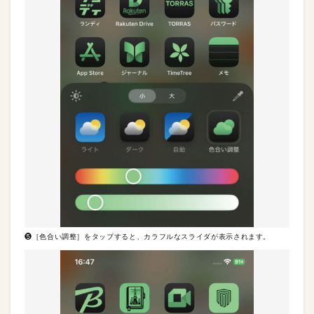
❺［色合い調整］をタップすると、カラフルなスライダが表示されます。