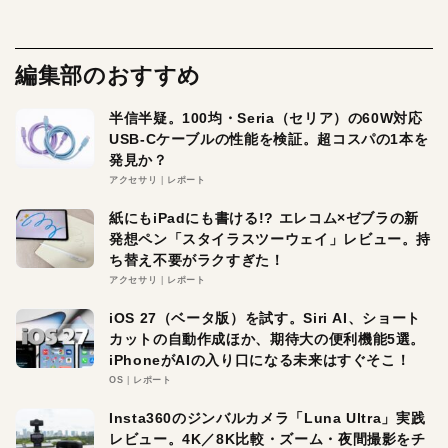
編集部のおすすめ
半信半疑。100均・Seria（セリア）の60W対応
USB-Cケーブルの性能を検証。超コスパの1本を
発見か？
アクセサリ
レポート
紙にもiPadにも書ける!? エレコム×ゼブラの新
発想ペン「スタイラスツーウェイ」レビュー。持
ち替え不要がラクすぎた！
アクセサリ
レポート
iOS 27（ベータ版）を試す。Siri AI、ショート
カットの自動作成ほか、期待大の便利機能5選。
iPhoneがAIの入り口になる未来はすぐそこ！
OS
レポート
Insta360のジンバルカメラ「Luna Ultra」実践
レビュー。4K／8K比較・ズーム・夜間撮影をチ