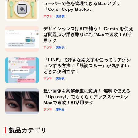
ューバーで色を管理できるMacアプリ
「Color Copy Bucket」
アプリ
便利技
デザインセンスはAIで補う！ Geminiを使え
ば問題点が浮き彫りに⁉︎／Macで速攻！AI活
用テク
アプリ
便利技
「LINE」で好きな絵文字を使ってリアクシ
ョンする方法／「既読スルー」が気まずい
ときに便利です！
アプリ
便利技
粗い画像を高解像度に変換！ 無料で使える
「Upscayl」でらくらくアップスケール／
Macで速攻！AI活用テク
アプリ
便利技
製品カテゴリ