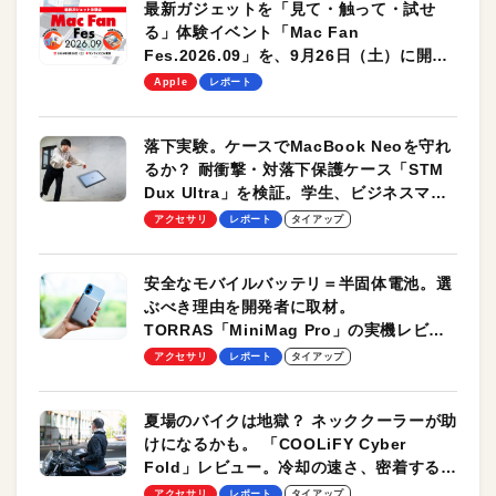
最新ガジェットを「見て・触って・試せ
る」体験イベント「Mac Fan
Fes.2026.09」を、9月26日（土）に開催
します！
Apple
レポート
落下実験。ケースでMacBook Neoを守れ
るか？ 耐衝撃・対落下保護ケース「STM
Dux Ultra」を検証。学生、ビジネスマン
のモバイルユースに最適！
アクセサリ
レポート
タイアップ
安全なモバイルバッテリ＝半固体電池。選
ぶべき理由を開発者に取材。
TORRAS「MiniMag Pro」の実機レビュ
ーも
アクセサリ
レポート
タイアップ
夏場のバイクは地獄？ ネッククーラーが助
けになるかも。 「COOLiFY Cyber
Fold」レビュー。冷却の速さ、密着する冷
却プレート、シンプルな操作性がグッド！
アクセサリ
レポート
タイアップ