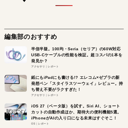
編集部のおすすめ
半信半疑。100均・Seria（セリア）の60W対応
USB-Cケーブルの性能を検証。超コスパの1本を
発見か？
アクセサリ
レポート
紙にもiPadにも書ける!? エレコム×ゼブラの新
発想ペン「スタイラスツーウェイ」レビュー。持
ち替え不要がラクすぎた！
アクセサリ
レポート
iOS 27（ベータ版）を試す。Siri AI、ショート
カットの自動作成ほか、期待大の便利機能5選。
iPhoneがAIの入り口になる未来はすぐそこ！
OS
レポート