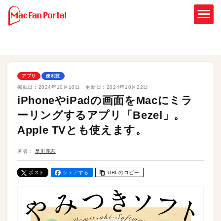
アプリ
便利技
掲載日：
2024年10月10日
更新日：
2024年10月22日
iPhoneやiPadの画面をMacにミラ
ーリングするアプリ「Bezel」。
Apple TVとも使えます。
著者：
早川厚志
ポスト
シェアする
URLのコピー