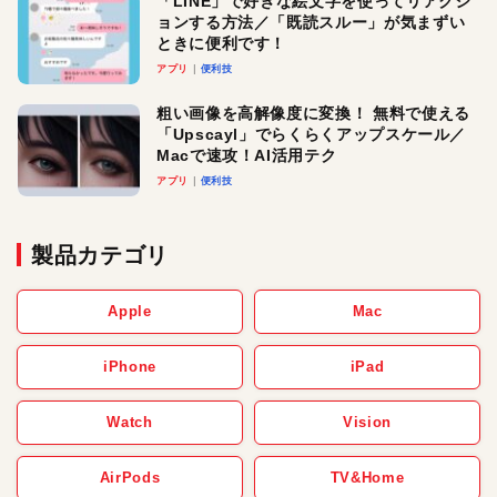
「LINE」で好きな絵文字を使ってリアクシ
ョンする方法／「既読スルー」が気まずい
ときに便利です！
アプリ
便利技
粗い画像を高解像度に変換！ 無料で使える
「Upscayl」でらくらくアップスケール／
Macで速攻！AI活用テク
アプリ
便利技
製品カテゴリ
Apple
Mac
iPhone
iPad
Watch
Vision
AirPods
TV&Home