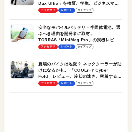
Dux Ultra」を検証。学生、ビジネスマン
のモバイルユースに最適！
アクセサリ
レポート
タイアップ
安全なモバイルバッテリ＝半固体電池。選
ぶべき理由を開発者に取材。
TORRAS「MiniMag Pro」の実機レビュ
ーも
アクセサリ
レポート
タイアップ
夏場のバイクは地獄？ ネッククーラーが助
けになるかも。 「COOLiFY Cyber
Fold」レビュー。冷却の速さ、密着する冷
却プレート、シンプルな操作性がグッド！
アクセサリ
レポート
タイアップ