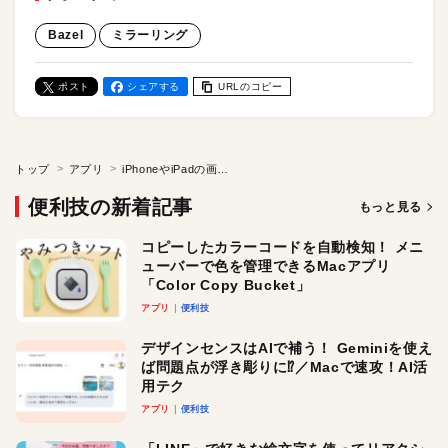
Bazel
ミラーリング
ポスト
シェアする
URLのコピー
トップ
アプリ
iPhoneやiPadの画面をMacにミラーリングするアプリ「Bezel」。Apple TVとも使えます。
便利技の新着記事
もっと見る
コピーしたカラーコードを自動検知！ メニ
ューバーで色を管理できるMacアプリ
「Color Copy Bucket」
アプリ
便利技
デザインセンスはAIで補う！ Geminiを使え
ば問題点が浮き彫りに⁉︎／Macで速攻！AI活
用テク
アプリ
便利技