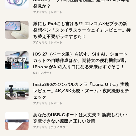
発見か？
アクセサリ
レポート
紙にもiPadにも書ける!? エレコム×ゼブラの新
発想ペン「スタイラスツーウェイ」レビュー。持
ち替え不要がラクすぎた！
アクセサリ
レポート
iOS 27（ベータ版）を試す。Siri AI、ショート
カットの自動作成ほか、期待大の便利機能5選。
iPhoneがAIの入り口になる未来はすぐそこ！
OS
レポート
Insta360のジンバルカメラ「Luna Ultra」実践
レビュー。4K／8K比較・ズーム・夜間撮影をチ
ェック
アクセサリ
レポート
あなたのUSB-Cポートは大丈夫？ 認識しない・
充電できない原因と正しい対策
アクセサリ
テクノロジー