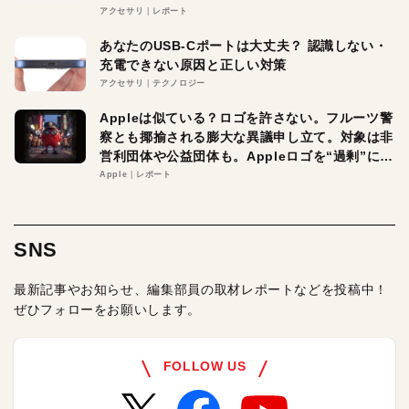
アクセサリ
レポート
あなたのUSB-Cポートは大丈夫？ 認識しない・
充電できない原因と正しい対策
アクセサリ
テクノロジー
Appleは似ている？ロゴを許さない。フルーツ警
察とも揶揄される膨大な異議申し立て。対象は非
営利団体や公益団体も。Appleロゴを“過剰”に守
る理由とは
Apple
レポート
SNS
最新記事やお知らせ、編集部員の取材レポートなどを投稿中！
ぜひフォローをお願いします。
FOLLOW US