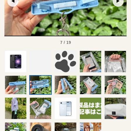
◀
▶
7 / 19