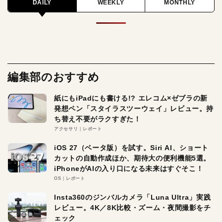
DAILY
WEEKLY
MONTHLY
編集部のおすすめ
紙にもiPadにも書ける!? エレコム×ゼブラの新
発想ペン「スタイラスツーウェイ」レビュー。持
ち替え不要がラクすぎた！
アクセサリ
レポート
iOS 27（ベータ版）を試す。Siri AI、ショート
カットの自動作成ほか、期待大の便利機能5選。
iPhoneがAIの入り口になる未来はすぐそこ！
OS
レポート
Insta360のジンバルカメラ「Luna Ultra」実践
レビュー。4K／8K比較・ズーム・夜間撮影をチ
ェック