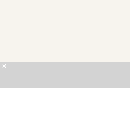
×
×
×