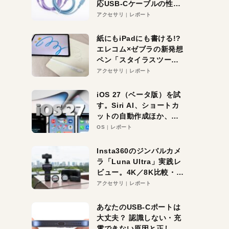
応USB-Cケーブルの性能
を検証。超コスパの1本を
アクセサリ
レポート
発見か？
紙にもiPadにも書ける!?
エレコム×ゼブラの新発想
ペン「スタイラスツーウ
ェイ」レビュー。持ち替
アクセサリ
レポート
え不要がラクすぎた！
iOS 27（ベータ版）を試
す。Siri AI、ショートカ
ットの自動作成ほか、期
待大の便利機能5選。
OS
レポート
iPhoneがAIの入り口にな
る未来はすぐそこ！
Insta360のジンバルカメ
ラ「Luna Ultra」実践レ
ビュー。4K／8K比較・ズ
ーム・夜間撮影をチェッ
アクセサリ
レポート
ク
あなたのUSB-Cポートは
大丈夫？ 認識しない・充
電できない原因と正しい