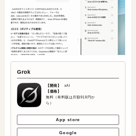
Grok
【開発】
xAI
【価格】
無料（有料版は月額918円か
ら）
App store
Google