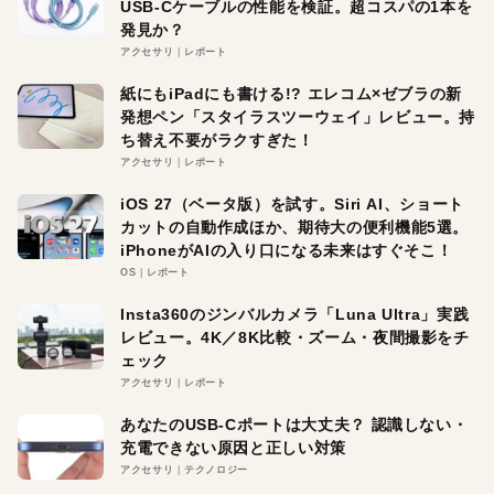
USB-Cケーブルの性能を検証。超コスパの1本を
発見か？
アクセサリ
レポート
紙にもiPadにも書ける!? エレコム×ゼブラの新
発想ペン「スタイラスツーウェイ」レビュー。持
ち替え不要がラクすぎた！
アクセサリ
レポート
iOS 27（ベータ版）を試す。Siri AI、ショート
カットの自動作成ほか、期待大の便利機能5選。
iPhoneがAIの入り口になる未来はすぐそこ！
OS
レポート
Insta360のジンバルカメラ「Luna Ultra」実践
レビュー。4K／8K比較・ズーム・夜間撮影をチ
ェック
アクセサリ
レポート
あなたのUSB-Cポートは大丈夫？ 認識しない・
充電できない原因と正しい対策
アクセサリ
テクノロジー