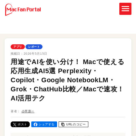
アプリ
レポート
掲載日：
2026年5月15日
用途でAIを使い分け！ Macで使える
応用生成AI5選 Perplexity・
Copilot・Google NotebookLM・
Grok・ChatHub比較／Macで速攻！
AI活用テク
著者：
小平淳一
ポスト
シェアする
URLのコピー