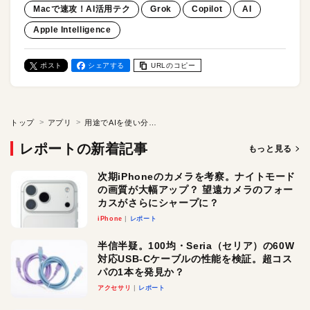
Macで速攻！AI活用テク
Grok
Copilot
AI
Apple Intelligence
ポスト
シェアする
URLのコピー
トップ
アプリ
用途でAIを使い分け！ Macで使える応用生成AI5選 Perplexity・Copilot・Google NotebookLM・Grok・ChatHub比較／Macで速攻！AI活用テク
レポートの新着記事
もっと見る
次期iPhoneのカメラを考察。ナイトモード
の画質が大幅アップ？ 望遠カメラのフォー
カスがさらにシャープに？
iPhone
レポート
半信半疑。100均・Seria（セリア）の60W
対応USB-Cケーブルの性能を検証。超コス
パの1本を発見か？
アクセサリ
レポート