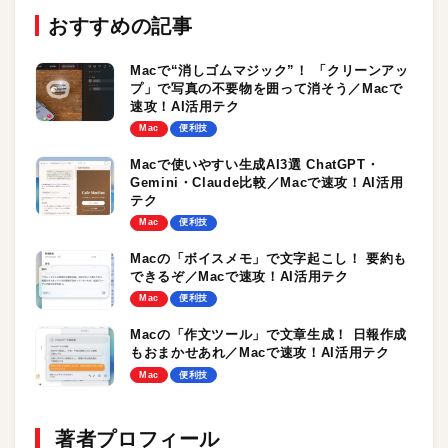
おすすめの記事
Macで“消しゴムマジック”！ 「クリーンアッ
プ」で写真の不要物を囲って消そう／Macで
速攻！AI活用テク
Mac
便利技
Macで使いやすい生成AI3選 ChatGPT・
Gemini・Claude比較／Macで速攻！AI活用
テク
Mac
便利技
Macの「ボイスメモ」で文字起こし！ 要約も
できるぞ／Macで速攻！AI活用テク
Mac
便利技
Macの「作文ツール」で文章生成！ 日報作成
もおまかせあれ／Macで速攻！AI活用テク
Mac
便利技
著者プロフィール