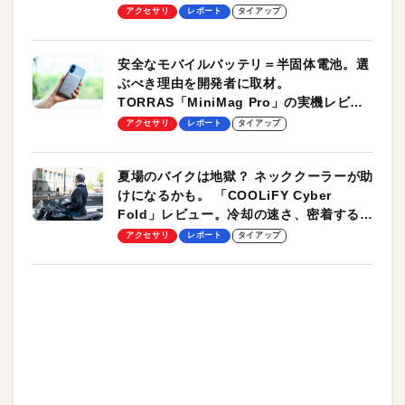
のモバイルユースに最適！
アクセサリ
レポート
タイアップ
安全なモバイルバッテリ＝半固体電池。選
ぶべき理由を開発者に取材。
TORRAS「MiniMag Pro」の実機レビュ
ーも
アクセサリ
レポート
タイアップ
夏場のバイクは地獄？ ネッククーラーが助
けになるかも。 「COOLiFY Cyber
Fold」レビュー。冷却の速さ、密着する冷
却プレート、シンプルな操作性がグッド！
アクセサリ
レポート
タイアップ