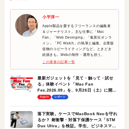
小平淳一
Apple製品を愛するフリーランスの編集者
＆ジャーナリスト。主な仕事に「Mac
Fan」「Web Desinging」「集英社オンラ
イン」「PC Watch」の執筆と編集、企業販
促物のコピーライティングなど。ときどき
絵描きも。Webの制作・運用も担う。
この著者の記事一覧
最新ガジェットを「見て・触って・試せ
る」体験イベント「Mac Fan
Fes.2026.09」を、9月26日（土）に開催
します！
Apple
レポート
落下実験。ケースでMacBook Neoを守れ
るか？ 耐衝撃・対落下保護ケース「STM
Dux Ultra」を検証。学生、ビジネスマン