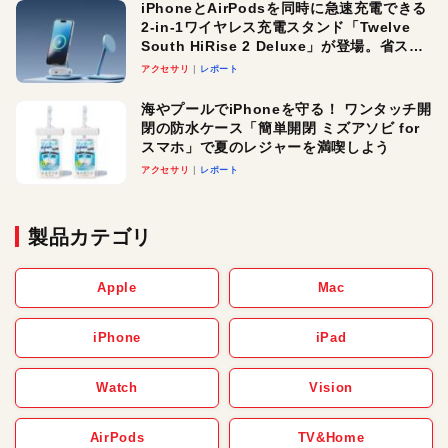
iPhoneとAirPodsを同時に急速充電できる
2-in-1ワイヤレス充電スタンド「Twelve
South HiRise 2 Deluxe」が登場。省スペ
ースでおしゃれに充電したい人にオスス
アクセサリ
レポート
メ！
海やプールでiPhoneを守る！ ワンタッチ開
閉の防水ケース「簡単開閉 ミズアソビ for
スマホ」で夏のレジャーを満喫しよう
アクセサリ
レポート
製品カテゴリ
Apple
Mac
iPhone
iPad
Watch
Vision
AirPods
TV&Home