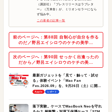
（講談社）『プレスリリースはラブレタ
ー』（万来舎）が、ミリオンセラーになら
ず悩み中。
この著者の記事一覧
前のページへ：第88回 自制心が自分を作る
のだ／野呂エイシロウのケチの美学…
次のページへ：第90回 せっかく出逢ったの
だから／野呂エイシロウのケチの美…
最新ガジェットを「見て・触って・試せ
る」体験イベント「Mac Fan
Fes.2026.09」を、9月26日（土）に開催
します！
Apple
レポート
落下実験。ケースでMacBook Neoを守れ
るか？ 耐衝撃・対落下保護ケース「STM