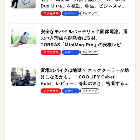
Dux Ultra」を検証。学生、ビジネスマン
のモバイルユースに最適！
アクセサリ
レポート
タイアップ
安全なモバイルバッテリ＝半固体電池。選
ぶべき理由を開発者に取材。
TORRAS「MiniMag Pro」の実機レビュ
ーも
アクセサリ
レポート
タイアップ
夏場のバイクは地獄？ ネッククーラーが助
けになるかも。 「COOLiFY Cyber
Fold」レビュー。冷却の速さ、密着する冷
却プレート、シンプルな操作性がグッド！
アクセサリ
レポート
タイアップ