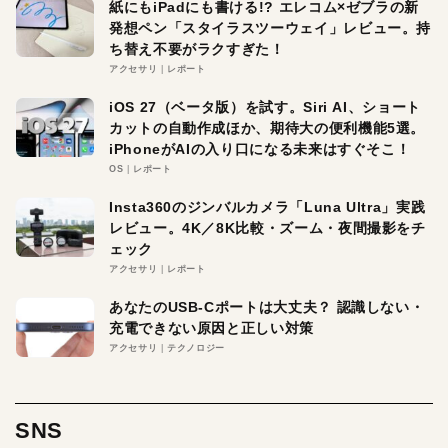
紙にもiPadにも書ける!? エレコム×ゼブラの新
発想ペン「スタイラスツーウェイ」レビュー。持
ち替え不要がラクすぎた！
アクセサリ
レポート
iOS 27（ベータ版）を試す。Siri AI、ショート
カットの自動作成ほか、期待大の便利機能5選。
iPhoneがAIの入り口になる未来はすぐそこ！
OS
レポート
Insta360のジンバルカメラ「Luna Ultra」実践
レビュー。4K／8K比較・ズーム・夜間撮影をチ
ェック
アクセサリ
レポート
あなたのUSB-Cポートは大丈夫？ 認識しない・
充電できない原因と正しい対策
アクセサリ
テクノロジー
SNS