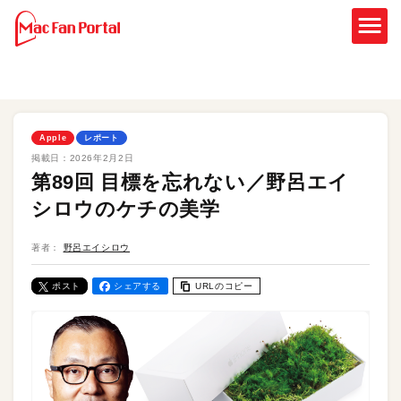
Apple
レポート
掲載日：
2026年2月2日
第89回 目標を忘れない／野呂エイ
シロウのケチの美学
著者：
野呂エイシロウ
ポスト
シェアする
URLのコピー