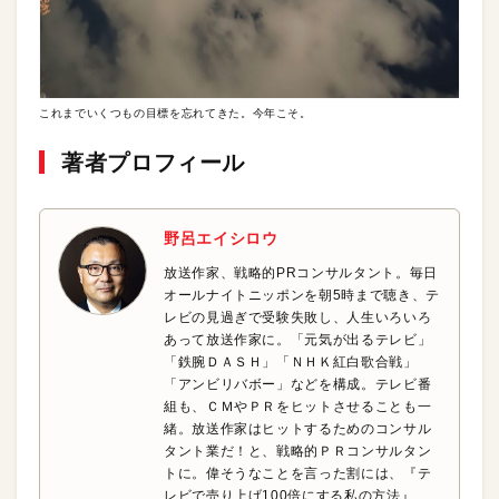
これまでいくつもの目標を忘れてきた。今年こそ。
著者プロフィール
野呂エイシロウ
放送作家、戦略的PRコンサルタント。毎日
オールナイトニッポンを朝5時まで聴き、テ
レビの見過ぎで受験失敗し、人生いろいろ
あって放送作家に。「元気が出るテレビ」
「鉄腕ＤＡＳＨ」「ＮＨＫ紅白歌合戦」
「アンビリバボー」などを構成。テレビ番
組も、ＣＭやＰＲをヒットさせることも一
緒。放送作家はヒットするためのコンサル
タント業だ！と、戦略的ＰＲコンサルタン
トに。偉そうなことを言った割には、『テ
レビで売り上げ100倍にする私の方法』