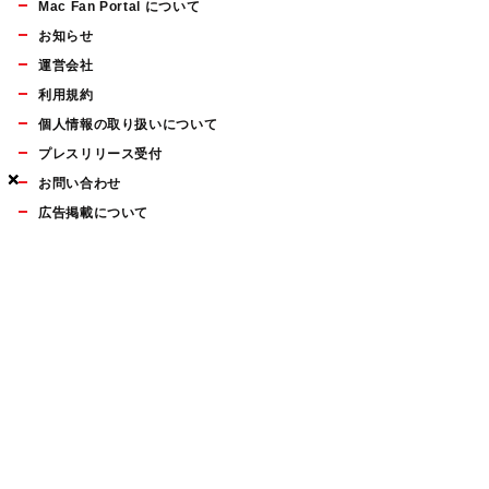
Mac Fan Portal について
お知らせ
運営会社
利用規約
個人情報の取り扱いについて
プレスリリース受付
×
×
×
お問い合わせ
広告掲載について
マイナビBOOKS
Mac Fan Portalの人気記事ランキングやおすすめ記事、編集部
員によるコラムなどをまとめたメールマガジンを毎週金曜日に
配信します。お気軽にご登録ください。
Mac Fan メールマガジン
無料登録はこちら