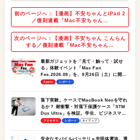
前のページへ：【漫画】不安ちゃんとiPad 2
／復刻連載「Mac不安ちゃん…
次のページへ：【漫画】不安ちゃん こんらん
する／復刻連載「Mac不安ちゃん…
最新ガジェットを「見て・触って・試せ
る」体験イベント「Mac Fan
Fes.2026.09」を、9月26日（土）に開催
します！
Apple
レポート
落下実験。ケースでMacBook Neoを守れ
るか？ 耐衝撃・対落下保護ケース「STM
Dux Ultra」を検証。学生、ビジネスマン
のモバイルユースに最適！
アクセサリ
レポート
タイアップ
安全なモバイルバッテリ＝半固体電池。選