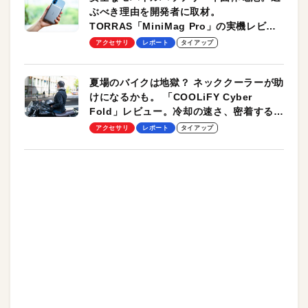
ぶべき理由を開発者に取材。
TORRAS「MiniMag Pro」の実機レビュ
ーも
アクセサリ
レポート
タイアップ
夏場のバイクは地獄？ ネッククーラーが助
けになるかも。 「COOLiFY Cyber
Fold」レビュー。冷却の速さ、密着する冷
却プレート、シンプルな操作性がグッド！
アクセサリ
レポート
タイアップ