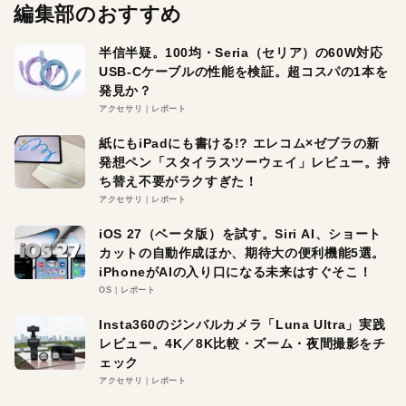
編集部のおすすめ
半信半疑。100均・Seria（セリア）の60W対応
USB-Cケーブルの性能を検証。超コスパの1本を
発見か？
アクセサリ
レポート
紙にもiPadにも書ける!? エレコム×ゼブラの新
発想ペン「スタイラスツーウェイ」レビュー。持
ち替え不要がラクすぎた！
アクセサリ
レポート
iOS 27（ベータ版）を試す。Siri AI、ショート
カットの自動作成ほか、期待大の便利機能5選。
iPhoneがAIの入り口になる未来はすぐそこ！
OS
レポート
Insta360のジンバルカメラ「Luna Ultra」実践
レビュー。4K／8K比較・ズーム・夜間撮影をチ
ェック
アクセサリ
レポート