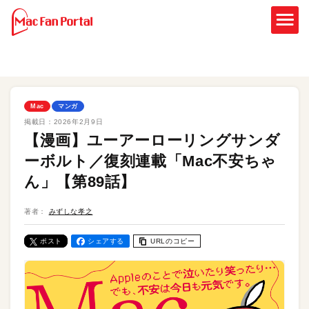
Mac
マンガ
掲載日：
2026年2月9日
【漫画】ユーアーローリングサンダ
ーボルト／復刻連載「Mac不安ちゃ
ん」【第89話】
著者：
みずしな孝之
ポスト
シェアする
URLのコピー