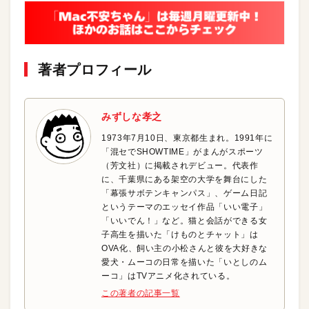
著者プロフィール
みずしな孝之
1973年7月10日、東京都生まれ。1991年に
「混セでSHOWTIME」がまんがスポーツ
（芳文社）に掲載されデビュー。代表作
に、千葉県にある架空の大学を舞台にした
「幕張サボテンキャンパス」、ゲーム日記
というテーマのエッセイ作品「いい電子」
「いいでん！」など。猫と会話ができる女
子高生を描いた「けものとチャット」は
OVA化、飼い主の小松さんと彼を大好きな
愛犬・ムーコの日常を描いた「いとしのム
ーコ」はTVアニメ化されている。
この著者の記事一覧