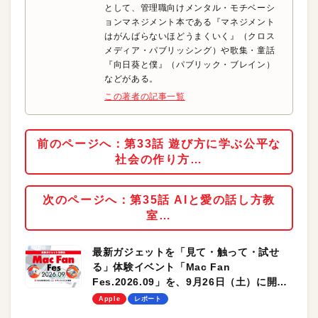
として、管理職向けメンタル・モチベーシ
ョンマネジメント本である『マネジメント
はがんばらないほどうまくいく』（クロス
メディア・パブリッシング）や歌集・童話
『向日葵と僕』（パブリック・ブレイン）
などがある。
この著者の記事一覧
前のページへ：第33話 遊び方に学ぶ公平な
社会の作り方…
次のページへ：第35話 AIと愛の話し方教
室…
最新ガジェットを「見て・触って・試せ
る」体験イベント「Mac Fan
Fes.2026.09」を、9月26日（土）に開催
します！
Apple
レポート