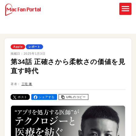
Apple
レポート
掲載日：
2025年1月3日
第34話 正確さから柔軟さの価値を見
直す時代
著者：
三宅 琢
ポスト
シェアする
URLのコピー