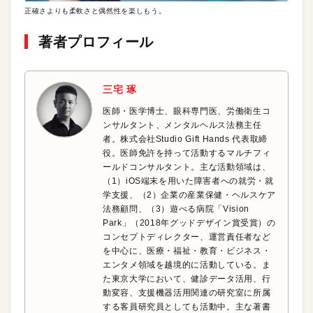
正確さよりも柔軟さと偶然性を楽しもう。
著者プロフィール
三宅 琢
医師・医学博士、眼科専門医、労働衛生コ
ンサルタント、メンタルヘルス法務主任
者。株式会社Studio Gift Hands 代表取締
役。医師免許を持って活動するマルチフィ
ールドコンサルタント。主な活動領域は、
（1）iOS端末を用いた障害者への就労・就
学支援、（2）企業の産業保健・ヘルスケア
法務顧問、（3）遊べる病院「Vision
Park」（2018年グッドデザイン賞受賞）の
コンセプトディレクター、運営責任者など
を中心に、医療・福祉・教育・ビジネス・
エンタメ領域を越境的に活動している。ま
た東京大学において、健診データ活用、行
動変容、支援機器活用関連の研究室に所属
する客員研究員としても活動中。主な著書