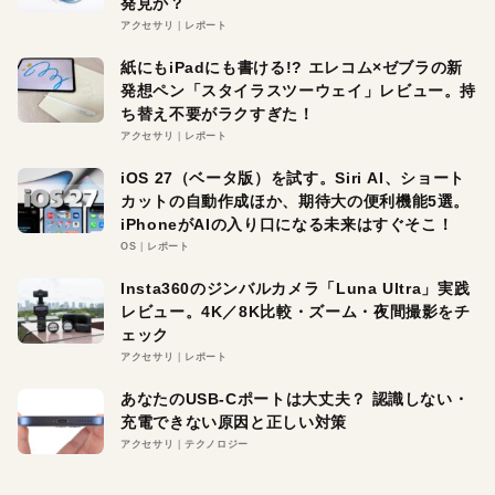
発見か？
アクセサリ
レポート
紙にもiPadにも書ける!? エレコム×ゼブラの新
発想ペン「スタイラスツーウェイ」レビュー。持
ち替え不要がラクすぎた！
アクセサリ
レポート
iOS 27（ベータ版）を試す。Siri AI、ショート
カットの自動作成ほか、期待大の便利機能5選。
iPhoneがAIの入り口になる未来はすぐそこ！
OS
レポート
Insta360のジンバルカメラ「Luna Ultra」実践
レビュー。4K／8K比較・ズーム・夜間撮影をチ
ェック
アクセサリ
レポート
あなたのUSB-Cポートは大丈夫？ 認識しない・
充電できない原因と正しい対策
アクセサリ
テクノロジー