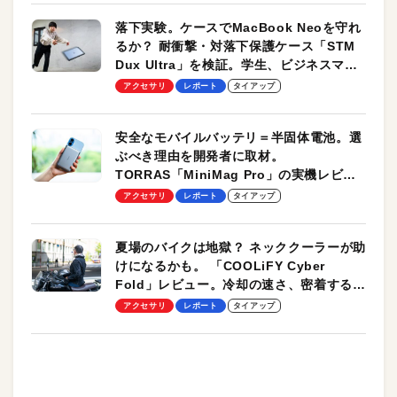
落下実験。ケースでMacBook Neoを守れ
るか？ 耐衝撃・対落下保護ケース「STM
Dux Ultra」を検証。学生、ビジネスマン
のモバイルユースに最適！
アクセサリ
レポート
タイアップ
安全なモバイルバッテリ＝半固体電池。選
ぶべき理由を開発者に取材。
TORRAS「MiniMag Pro」の実機レビュ
ーも
アクセサリ
レポート
タイアップ
夏場のバイクは地獄？ ネッククーラーが助
けになるかも。 「COOLiFY Cyber
Fold」レビュー。冷却の速さ、密着する冷
却プレート、シンプルな操作性がグッド！
アクセサリ
レポート
タイアップ