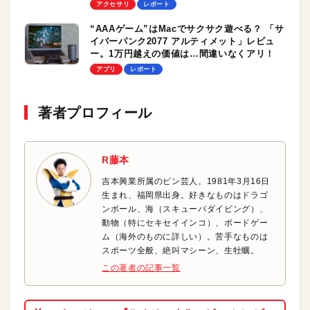
ビジネスに、クリエイティブワークに、Mac
アクセサリ
レポート
と使ってみた結論は？
“AAAゲーム”はMacでサクサク遊べる？ 「サ
イバーパンク2077 アルティメット」レビュ
ー。1万円越えの価値は…間違いなくアリ！
アプリ
レポート
著者プロフィール
R藤本
吉本興業所属のピン芸人。1981年3月16日
生まれ、福岡県出身。好きなものはドラゴ
ンボール、海（スキューバダイビング）、
動物（特にセキセイインコ）、ボードゲー
ム（海外のものに詳しい）。苦手なものは
スポーツ全般、絶叫マシーン、生牡蠣。
この著者の記事一覧