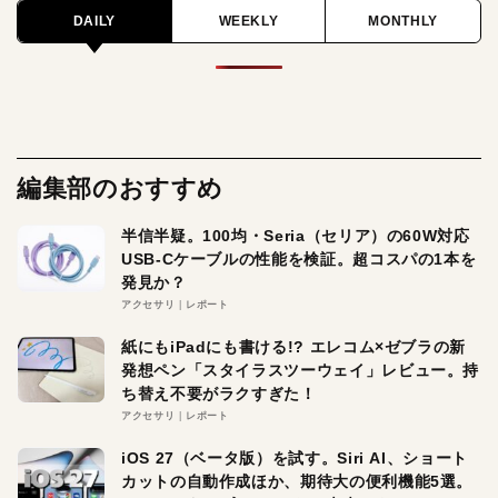
DAILY
WEEKLY
MONTHLY
編集部のおすすめ
半信半疑。100均・Seria（セリア）の60W対応
USB-Cケーブルの性能を検証。超コスパの1本を
発見か？
アクセサリ
レポート
紙にもiPadにも書ける!? エレコム×ゼブラの新
発想ペン「スタイラスツーウェイ」レビュー。持
ち替え不要がラクすぎた！
アクセサリ
レポート
iOS 27（ベータ版）を試す。Siri AI、ショート
カットの自動作成ほか、期待大の便利機能5選。