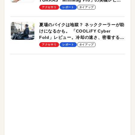
TORRAS「MiniMag Pro」の実機レビュ
ーも
アクセサリ
レポート
タイアップ
夏場のバイクは地獄？ ネッククーラーが助
けになるかも。 「COOLiFY Cyber
Fold」レビュー。冷却の速さ、密着する冷
却プレート、シンプルな操作性がグッド！
アクセサリ
レポート
タイアップ