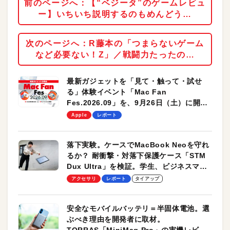
前のページへ：【“ベジータ”のゲームレビュ
ー】いちいち説明するのもめんどう…
次のページへ：R藤本の「つまらないゲーム
など必要ない！Z」／戦闘力たったの…
最新ガジェットを「見て・触って・試せ
る」体験イベント「Mac Fan
Fes.2026.09」を、9月26日（土）に開催
します！
Apple
レポート
落下実験。ケースでMacBook Neoを守れ
るか？ 耐衝撃・対落下保護ケース「STM
Dux Ultra」を検証。学生、ビジネスマン
のモバイルユースに最適！
アクセサリ
レポート
タイアップ
安全なモバイルバッテリ＝半固体電池。選
ぶべき理由を開発者に取材。