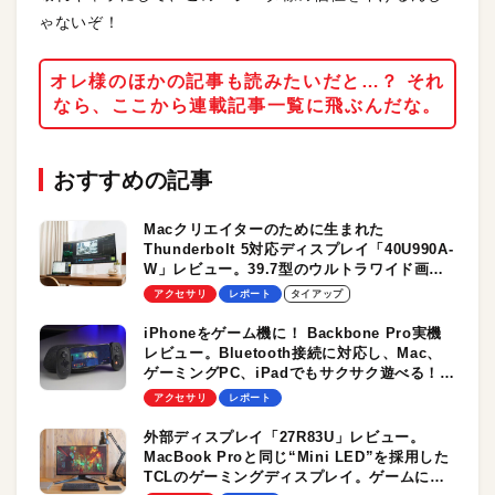
ゃないぞ！
オレ様のほかの記事も読みたいだと…？ それ
なら、ここから連載記事一覧に飛ぶんだな。
おすすめの記事
Macクリエイターのために生まれた
Thunderbolt 5対応ディスプレイ「40U990A-
W」レビュー。39.7型のウルトラワイド画面
が創造性を高め、引き出す！
アクセサリ
レポート
タイアップ
iPhoneをゲーム機に！ Backbone Pro実機
レビュー。Bluetooth接続に対応し、Mac、
ゲーミングPC、iPadでもサクサク遊べる！
マルチなゲームコントローラに進化
アクセサリ
レポート
外部ディスプレイ「27R83U」レビュー。
MacBook Proと同じ“Mini LED”を採用した
TCLのゲーミングディスプレイ。ゲームに、