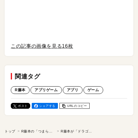
この記事の画像を見る
16枚
関連タグ
R藤本
アプリゲーム
アプリ
ゲーム
ポスト
シェアする
URLのコピー
トップ
R藤本の「つまらないゲームなど必要ない！Z」
R藤本が「ドラゴンボール ゲキシン スクアドラ」をプレイ。みせてやろう…超エリートサイヤ人の圧倒的レビューを！／連載「つまらないゲームなど必要ない！Z」