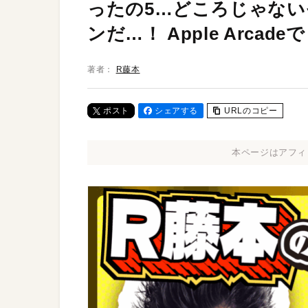
ったの5…どころじゃな
ンだ…！ Apple Arcad
著者：
R藤本
ポスト
シェアする
URLのコピー
本ページはアフィ