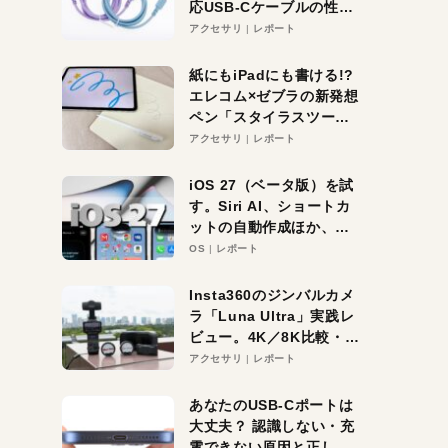
応USB-Cケーブルの性能
を検証。超コスパの1本を
アクセサリ
レポート
発見か？
紙にもiPadにも書ける!?
エレコム×ゼブラの新発想
ペン「スタイラスツーウ
ェイ」レビュー。持ち替
アクセサリ
レポート
え不要がラクすぎた！
iOS 27（ベータ版）を試
す。Siri AI、ショートカ
ットの自動作成ほか、期
待大の便利機能5選。
OS
レポート
iPhoneがAIの入り口にな
る未来はすぐそこ！
Insta360のジンバルカメ
ラ「Luna Ultra」実践レ
ビュー。4K／8K比較・ズ
ーム・夜間撮影をチェッ
アクセサリ
レポート
ク
あなたのUSB-Cポートは
大丈夫？ 認識しない・充
電できない原因と正しい