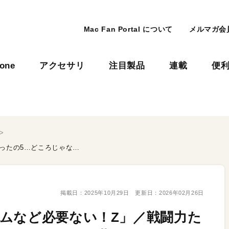
Mac Fan Portal について
メルマガ会
hone
アクセサリ
注目製品
連載
便
R藤本の「つまらないゲームなど必要ない！Z」／戦闘力たったの5…どころじゃないぞ。ザ、ザコの世界チャンピオンだ…！ Apple Arcadeで「LIMBO＋」をプレイ
掲載日：
2025年10月29日
更新日：
2026年02月26日
ムなど必要ない！Z」／戦闘力た