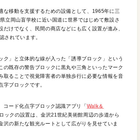
な移動を支援するための設備として、1965年に三
山県立岡山盲学校に近い国道に世界ではじめて敷設さ
設だけでなく、民間の商店などにも広く設置が進み、
確認されています。
ック」と立体的な線が入った「誘導ブロック」という
この既存の警告ブロックに黒丸や三角といったマーク
み取ることで視覚障害者の単独歩行に必要な情報を音
点字ブロックです。
て、コード化点字ブロック認識アプリ「
Walk＆
ロックの設置は、金沢21世紀美術館周辺の歩道から
金沢の新たな観光ルートとして広がりを見せていま