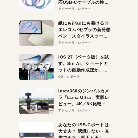
応USB-Cケーブルの性能
を検証。超コスパの1本を
アクセサリ
レポート
発見か？
紙にもiPadにも書ける!?
エレコム×ゼブラの新発想
ペン「スタイラスツーウ
ェイ」レビュー。持ち替
アクセサリ
レポート
え不要がラクすぎた！
iOS 27（ベータ版）を試
す。Siri AI、ショートカ
ットの自動作成ほか、期
待大の便利機能5選。
OS
レポート
iPhoneがAIの入り口にな
る未来はすぐそこ！
Insta360のジンバルカメ
ラ「Luna Ultra」実践レ
ビュー。4K／8K比較・ズ
ーム・夜間撮影をチェッ
アクセサリ
レポート
ク
あなたのUSB-Cポートは
大丈夫？ 認識しない・充
電できない原因と正しい