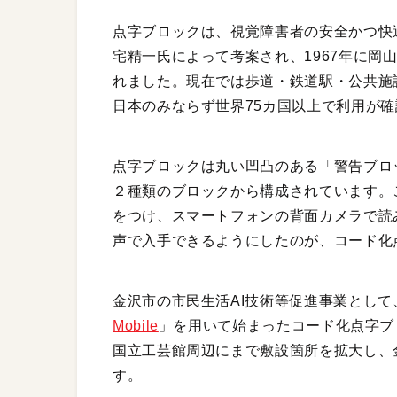
点字ブロックは、視覚障害者の安全かつ快適
宅精一氏によって考案され、1967年に岡
れました。現在では歩道・鉄道駅・公共施
日本のみならず世界75カ国以上で利用が
点字ブロックは丸い凹凸のある「警告ブロ
２種類のブロックから構成されています。
をつけ、スマートフォンの背面カメラで読
声で入手できるようにしたのが、コード化
金沢市の市民生活AI技術等促進事業とし
Mobile
」を用いて始まったコード化点字ブ
国立工芸館周辺にまで敷設箇所を拡大し、
す。