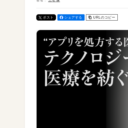
著者：
三宅 琢
ポスト
シェアする
URLのコピー