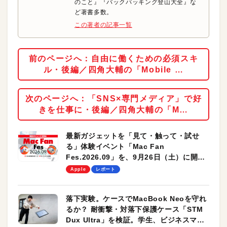
のこと』『バックパッキング登山大全』な
ど著書多数。
この著者の記事一覧
前のページへ：自由に働くための必須スキ
ル・後編／四角大輔の「Mobile …
次のページへ：「SNS×専門メディア」で好
きを仕事に・後編／四角大輔の「M…
最新ガジェットを「見て・触って・試せ
る」体験イベント「Mac Fan
Fes.2026.09」を、9月26日（土）に開催
します！
Apple
レポート
落下実験。ケースでMacBook Neoを守れ
るか？ 耐衝撃・対落下保護ケース「STM
Dux Ultra」を検証。学生、ビジネスマン