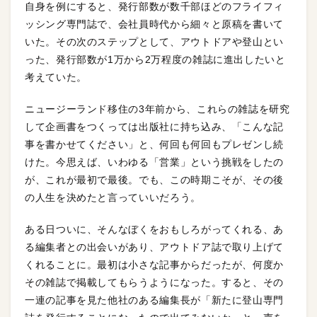
自身を例にすると、発行部数が数千部ほどのフライフィ
ッシング専門誌で、会社員時代から細々と原稿を書いて
いた。その次のステップとして、アウトドアや登山とい
った、発行部数が1万から2万程度の雑誌に進出したいと
考えていた。
ニュージーランド移住の3年前から、これらの雑誌を研究
して企画書をつくっては出版社に持ち込み、「こんな記
事を書かせてください」と、何回も何回もプレゼンし続
けた。今思えば、いわゆる「営業」という挑戦をしたの
が、これが最初で最後。でも、この時期こそが、その後
の人生を決めたと言っていいだろう。
ある日ついに、そんなぼくをおもしろがってくれる、あ
る編集者との出会いがあり、アウトドア誌で取り上げて
くれることに。最初は小さな記事からだったが、何度か
その雑誌で掲載してもらうようになった。すると、その
一連の記事を見た他社のある編集長が「新たに登山専門