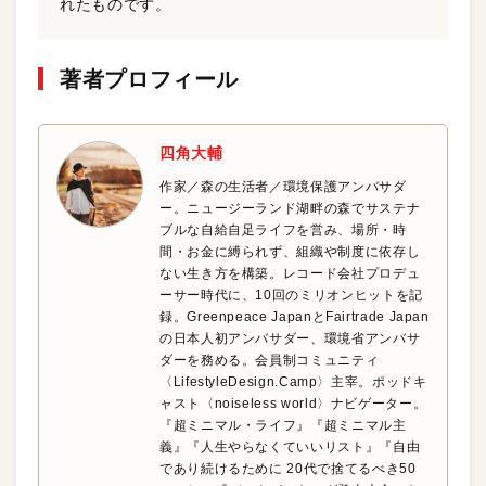
れたものです。
著者プロフィール
四角大輔
作家／森の生活者／環境保護アンバサダ
ー。ニュージーランド湖畔の森でサステナ
ブルな自給自足ライフを営み、場所・時
間・お金に縛られず、組織や制度に依存し
ない生き方を構築。レコード会社プロデュ
ーサー時代に、10回のミリオンヒットを記
録。Greenpeace JapanとFairtrade Japan
の日本人初アンバサダー、環境省アンバサ
ダーを務める。会員制コミュニティ
〈LifestyleDesign.Camp〉主宰。ポッドキ
ャスト〈‪noiseless‬ world〉ナビゲーター。
『超ミニマル・ライフ』『超ミニマル主
義』『人生やらなくていいリスト』『自由
であり続けるために 20代で捨てるべき50