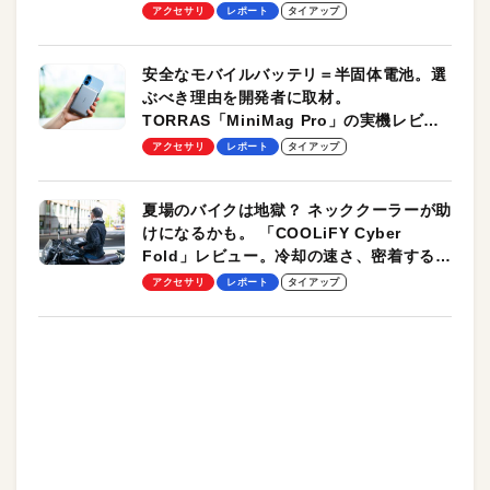
のモバイルユースに最適！
アクセサリ
レポート
タイアップ
安全なモバイルバッテリ＝半固体電池。選
ぶべき理由を開発者に取材。
TORRAS「MiniMag Pro」の実機レビュ
ーも
アクセサリ
レポート
タイアップ
夏場のバイクは地獄？ ネッククーラーが助
けになるかも。 「COOLiFY Cyber
Fold」レビュー。冷却の速さ、密着する冷
却プレート、シンプルな操作性がグッド！
アクセサリ
レポート
タイアップ