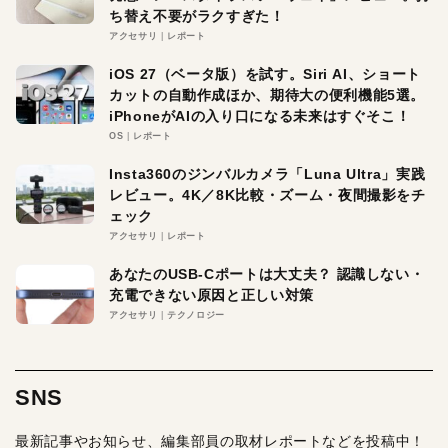
ち替え不要がラクすぎた！
アクセサリ
レポート
iOS 27（ベータ版）を試す。Siri AI、ショート
カットの自動作成ほか、期待大の便利機能5選。
iPhoneがAIの入り口になる未来はすぐそこ！
OS
レポート
Insta360のジンバルカメラ「Luna Ultra」実践
レビュー。4K／8K比較・ズーム・夜間撮影をチ
ェック
アクセサリ
レポート
あなたのUSB-Cポートは大丈夫？ 認識しない・
充電できない原因と正しい対策
アクセサリ
テクノロジー
SNS
最新記事やお知らせ、編集部員の取材レポートなどを投稿中！