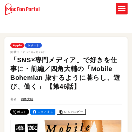
Apple
レポート
掲載日：
2025年7月24日
「SNS×専門メディア」で好きを仕
事に・前編／四角大輔の「Mobile
Bohemian 旅するように暮らし、遊
び、働く」 【第46話】
著者：
四角大輔
ポスト
シェアする
URLのコピー