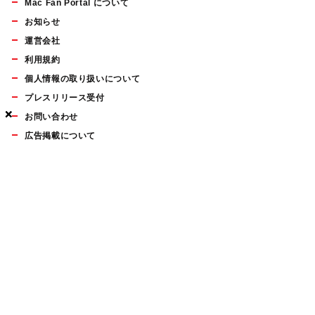
Mac Fan Portal について
お知らせ
運営会社
利用規約
個人情報の取り扱いについて
プレスリリース受付
×
×
×
お問い合わせ
広告掲載について
マイナビBOOKS
Mac Fan Portalの人気記事ランキングやおすすめ記事、編集部
員によるコラムなどをまとめたメールマガジンを毎週金曜日に
配信します。お気軽にご登録ください。
Mac Fan メールマガジン
無料登録はこちら