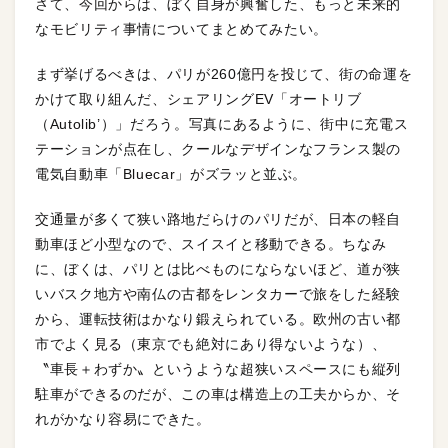
さて、今回からは、ぼく自身が興奮した、もっと未来的
なモビリティ事情についてまとめてみたい。
まず挙げるべきは、パリが260億円を投じて、街の命運を
かけて取り組んだ、シェアリングEV「オートリブ
（Autolib’）」だろう。写真にあるように、街中に充電ス
テーションが点在し、クールなデザインなフランス製の
電気自動車「Bluecar」がズラッと並ぶ。
交通量が多くて狭い路地だらけのパリだが、日本の軽自
動車ほど小型なので、スイスイと移動できる。ちなみ
に、ぼくは、パリとは比べものにならないほど、道が狭
いバスク地方や南仏の古都をレンタカーで旅をした経験
から、運転技術はかなり鍛えられている。欧州の古い都
市でよく見る（東京でも絶対にあり得ないような）、
〝車長＋わずか〟というような超狭いスペースにも縦列
駐車ができるのだが、この車は構造上の工夫からか、そ
れがかなり容易にできた。