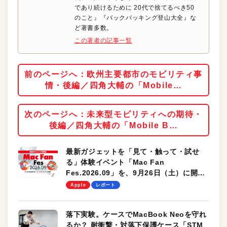
であり続けるために 20代で捨てるべき50
のこと』『バックパッキング登山大全』な
ど著書多数。
この著者の記事一覧
前のページへ：欧州主要都市のモビリティ事
情・後編／四角大輔の「Mobile…
次のページへ：未来型モビリティへの期待・
後編／四角大輔の「Mobile B…
最新ガジェットを「見て・触って・試せ
る」体験イベント「Mac Fan
Fes.2026.09」を、9月26日（土）に開催
します！
Apple
レポート
落下実験。ケースでMacBook Neoを守れ
るか？ 耐衝撃・対落下保護ケース「STM