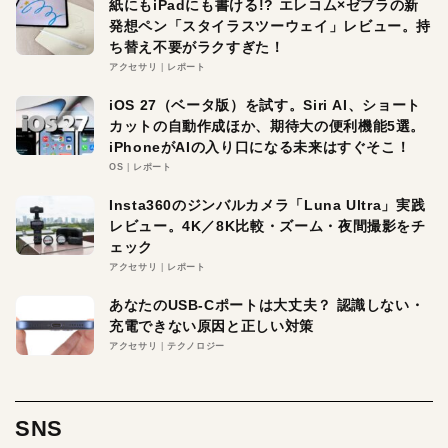
紙にもiPadにも書ける!? エレコム×ゼブラの新
発想ペン「スタイラスツーウェイ」レビュー。持
ち替え不要がラクすぎた！
アクセサリ
レポート
iOS 27（ベータ版）を試す。Siri AI、ショート
カットの自動作成ほか、期待大の便利機能5選。
iPhoneがAIの入り口になる未来はすぐそこ！
OS
レポート
Insta360のジンバルカメラ「Luna Ultra」実践
レビュー。4K／8K比較・ズーム・夜間撮影をチ
ェック
アクセサリ
レポート
あなたのUSB-Cポートは大丈夫？ 認識しない・
充電できない原因と正しい対策
アクセサリ
テクノロジー
SNS