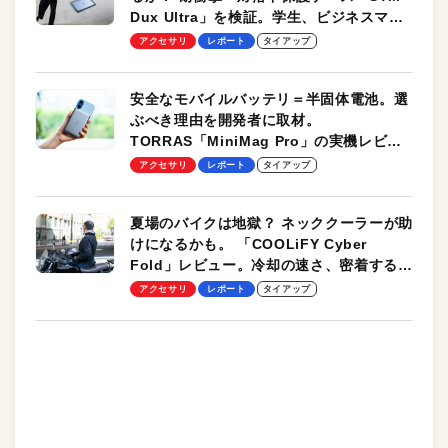
Dux Ultra」を検証。学生、ビジネスマン
のモバイルユースに最適！
アクセサリ
レポート
タイアップ
安全なモバイルバッテリ＝半固体電池。選
ぶべき理由を開発者に取材。
TORRAS「MiniMag Pro」の実機レビュ
ーも
アクセサリ
レポート
タイアップ
夏場のバイクは地獄？ ネッククーラーが助
けになるかも。 「COOLiFY Cyber
Fold」レビュー。冷却の速さ、密着する冷
却プレート、シンプルな操作性がグッド！
アクセサリ
レポート
タイアップ