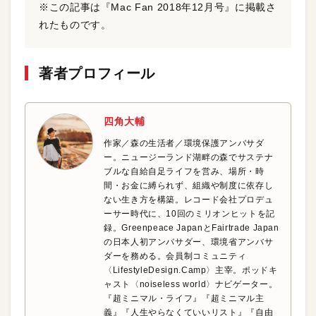
※この記事は『Mac Fan 2018年12月号』に掲載さ
れたものです。
著者プロフィール
四角大輔
作家／森の生活者／環境保護アンバサダ
ー。ニュージーランド湖畔の森でサステナ
ブルな自給自足ライフを営み、場所・時
間・お金に縛られず、組織や制度に依存し
ない生き方を構築。レコード会社プロデュ
ーサー時代に、10回のミリオンヒットを記
録。Greenpeace JapanとFairtrade Japan
の日本人初アンバサダー、環境省アンバサ
ダーを務める。会員制コミュニティ
〈LifestyleDesign.Camp〉主宰。ポッドキ
ャスト〈‪noiseless‬ world〉ナビゲーター。
『超ミニマル・ライフ』『超ミニマル主
義』『人生やらなくていいリスト』『自由