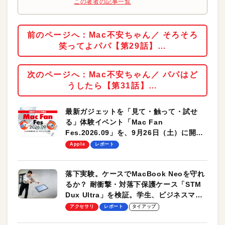
この著者の記事一覧
前のページへ：Mac不安ちゃん／ そろそろ
笑ってよパパ【第29話】…
次のページへ：Mac不安ちゃん／ パパはど
うしたら【第31話】…
最新ガジェットを「見て・触って・試せ
る」体験イベント「Mac Fan
Fes.2026.09」を、9月26日（土）に開催
します！
Apple
レポート
落下実験。ケースでMacBook Neoを守れ
るか？ 耐衝撃・対落下保護ケース「STM
Dux Ultra」を検証。学生、ビジネスマン
のモバイルユースに最適！
アクセサリ
レポート
タイアップ