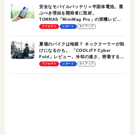
安全なモバイルバッテリ＝半固体電池。選
ぶべき理由を開発者に取材。
TORRAS「MiniMag Pro」の実機レビュ
ーも
アクセサリ
レポート
タイアップ
夏場のバイクは地獄？ ネッククーラーが助
けになるかも。 「COOLiFY Cyber
Fold」レビュー。冷却の速さ、密着する冷
却プレート、シンプルな操作性がグッド！
アクセサリ
レポート
タイアップ