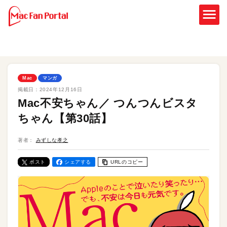
Mac
マンガ
掲載日：
2024年12月16日
Mac不安ちゃん／ つんつんビスタ
ちゃん【第30話】
著者：
みずしな孝之
ポスト
シェアする
URLのコピー