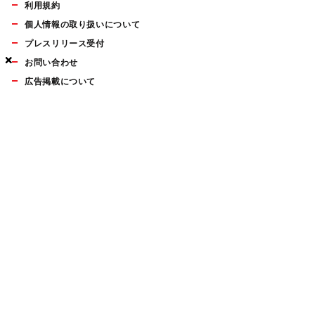
利用規約
個人情報の取り扱いについて
プレスリリース受付
×
×
×
お問い合わせ
広告掲載について
マイナビBOOKS
Mac Fan Portalの人気記事ランキングやおすすめ記事、編集部
員によるコラムなどをまとめたメールマガジンを毎週金曜日に
配信します。お気軽にご登録ください。
Mac Fan メールマガジン
無料登録はこちら
Copyright © Mynavi Publishing Corporation