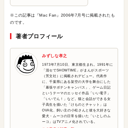
※この記事は『Mac Fan』2006年7月号に掲載されたも
のです。
著者プロフィール
みずしな孝之
1973年7月10日、東京都生まれ。1991年に
「混セでSHOWTIME」がまんがスポーツ
（芳文社）に掲載されデビュー。代表作
に、千葉県にある架空の大学を舞台にした
「幕張サボテンキャンパス」、ゲーム日記
というテーマのエッセイ作品「いい電子」
「いいでん！」など。猫と会話ができる女
子高生を描いた「けものとチャット」は
OVA化、飼い主の小松さんと彼を大好きな
愛犬・ムーコの日常を描いた「いとしのム
ーコ」はTVアニメ化されている。