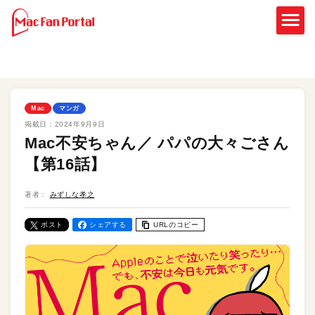
Mac
マンガ
掲載日：
2024年9月9日
Mac不安ちゃん／ パパの大々ごさん
【第16話】
著者：
みずしな孝之
ポスト
シェアする
URLのコピー