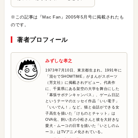
※この記事は『Mac Fan』2005年5月号に掲載されたも
のです。
著者プロフィール
みずしな孝之
1973年7月10日、東京都生まれ。1991年に
「混セでSHOWTIME」がまんがスポーツ
（芳文社）に掲載されデビュー。代表作
に、千葉県にある架空の大学を舞台にした
「幕張サボテンキャンパス」、ゲーム日記
というテーマのエッセイ作品「いい電子」
「いいでん！」など。猫と会話ができる女
子高生を描いた「けものとチャット」は
OVA化、飼い主の小松さんと彼を大好きな
愛犬・ムーコの日常を描いた「いとしのム
ーコ」はTVアニメ化されている。