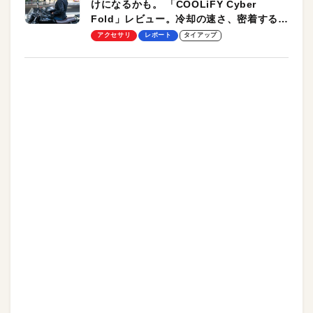
けになるかも。 「COOLiFY Cyber
Fold」レビュー。冷却の速さ、密着する冷
却プレート、シンプルな操作性がグッド！
アクセサリ
レポート
タイアップ