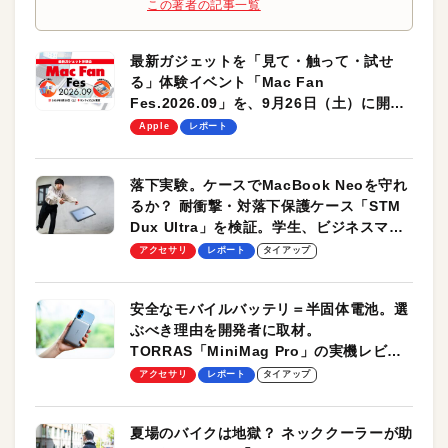
この著者の記事一覧
最新ガジェットを「見て・触って・試せ
る」体験イベント「Mac Fan
Fes.2026.09」を、9月26日（土）に開催
します！
Apple
レポート
落下実験。ケースでMacBook Neoを守れ
るか？ 耐衝撃・対落下保護ケース「STM
Dux Ultra」を検証。学生、ビジネスマン
のモバイルユースに最適！
アクセサリ
レポート
タイアップ
安全なモバイルバッテリ＝半固体電池。選
ぶべき理由を開発者に取材。
TORRAS「MiniMag Pro」の実機レビュ
ーも
アクセサリ
レポート
タイアップ
夏場のバイクは地獄？ ネッククーラーが助