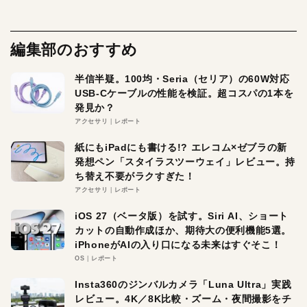
編集部のおすすめ
半信半疑。100均・Seria（セリア）の60W対応
USB-Cケーブルの性能を検証。超コスパの1本を
発見か？
アクセサリ
レポート
紙にもiPadにも書ける!? エレコム×ゼブラの新
発想ペン「スタイラスツーウェイ」レビュー。持
ち替え不要がラクすぎた！
アクセサリ
レポート
iOS 27（ベータ版）を試す。Siri AI、ショート
カットの自動作成ほか、期待大の便利機能5選。
iPhoneがAIの入り口になる未来はすぐそこ！
OS
レポート
Insta360のジンバルカメラ「Luna Ultra」実践
レビュー。4K／8K比較・ズーム・夜間撮影をチ