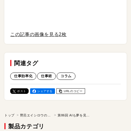
この記事の画像を見る
2枚
関連タグ
仕事効率化
仕事術
コラム
ポスト
シェアする
URLのコピー
トップ
野呂エイシロウの「ケチの美学」
第86回 AIも夢を見るのだろうか？／野呂エイシロウのケチの美学
製品カテゴリ