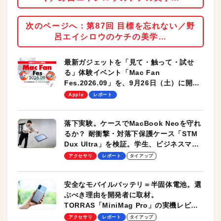
次のページへ：第87回 目標を忘れない／野
呂エイシロウのケチの美学…
最新ガジェットを「見て・触って・試せ
る」体験イベント「Mac Fan
Fes.2026.09」を、9月26日（土）に開催
します！
Apple
レポート
落下実験。ケースでMacBook Neoを守れ
るか？ 耐衝撃・対落下保護ケース「STM
Dux Ultra」を検証。学生、ビジネスマン
のモバイルユースに最適！
アクセサリ
レポート
タイアップ
安全なモバイルバッテリ＝半固体電池。選
ぶべき理由を開発者に取材。
TORRAS「MiniMag Pro」の実機レビュ
ーも
アクセサリ
レポート
タイアップ