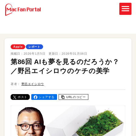
Apple
レポート
掲載日：
2026年1月5日
更新日：
2026年01月06日
第86回 AIも夢を見るのだろうか？
／野呂エイシロウのケチの美学
著者：
野呂エイシロウ
ポスト
シェアする
URLのコピー