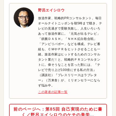
野呂エイシロウ
放送作家、戦略的PRコンサルタント。毎日
オールナイトニッポンを朝5時まで聴き、テ
レビの見過ぎで受験失敗し、人生いろいろ
あって放送作家に。「元気が出るテレビ」
「鉄腕ＤＡＳＨ」「ＮＨＫ紅白歌合戦」
「アンビリバボー」などを構成。テレビ番
組も、ＣＭやＰＲをヒットさせることも一
緒。放送作家はヒットするためのコンサル
タント業だ！と、戦略的ＰＲコンサルタン
トに。偉そうなことを言った割には、『テ
レビで売り上げ100倍にする私の方法』
（講談社）『プレスリリースはラブレタ
ー』（万来舎）が、ミリオンセラーになら
ず悩み中。
この著者の記事一覧
前のページへ：第85回 自己実現のために書
く／野呂エイシロウのケチの美学…