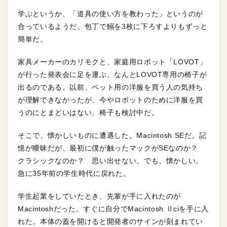
学ぶというか、「道具の使い方を教わった」というのが
合っているようだ。包丁で鰯を3枚に下ろすよりもずっと
簡単だ。
家具メーカーのカリモクと、家庭用ロボット「LOVOT」
が行った発表会に足を運ぶ。なんとLOVOT専用の椅子が
出るのである。以前、ペット用の洋服を買う人の気持ち
が理解できなかったが、今やロボットのために洋服を買
うのにとまどいはない。椅子も検討中だ。
そこで、懐かしいものに遭遇した。Macintosh SEだ。記
憶が曖昧だが、最初に僕が触ったマックがSEなのか？
クラシックなのか？ 思い出せない。でも、懐かしい。
急に35年前の学生時代に戻れた。
学生起業をしていたとき、先輩が手に入れたのが
Macintoshだった。すぐに自分でMacintosh Ⅱciを手に入
れた。本体の蓋を開けると開発者のサインが刻まれてい