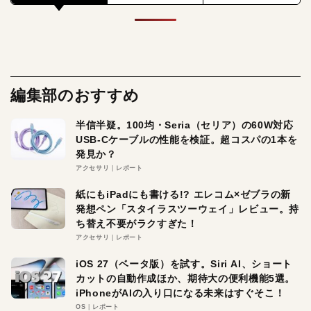
編集部のおすすめ
半信半疑。100均・Seria（セリア）の60W対応
USB-Cケーブルの性能を検証。超コスパの1本を
発見か？
アクセサリ
レポート
紙にもiPadにも書ける!? エレコム×ゼブラの新
発想ペン「スタイラスツーウェイ」レビュー。持
ち替え不要がラクすぎた！
アクセサリ
レポート
iOS 27（ベータ版）を試す。Siri AI、ショート
カットの自動作成ほか、期待大の便利機能5選。
iPhoneがAIの入り口になる未来はすぐそこ！
OS
レポート