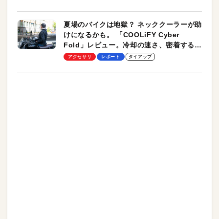
夏場のバイクは地獄？ ネッククーラーが助
けになるかも。 「COOLiFY Cyber
Fold」レビュー。冷却の速さ、密着する冷
却プレート、シンプルな操作性がグッド！
アクセサリ
レポート
タイアップ