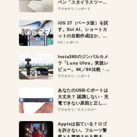
ペン「スタイラスツーウ
ェイ」レビュー。持ち替
アクセサリ
レポート
え不要がラクすぎた！
iOS 27（ベータ版）を試
す。Siri AI、ショートカ
ットの自動作成ほか、期
待大の便利機能5選。
OS
レポート
iPhoneがAIの入り口にな
る未来はすぐそこ！
Insta360のジンバルカメ
ラ「Luna Ultra」実践レ
ビュー。4K／8K比較・ズ
ーム・夜間撮影をチェッ
アクセサリ
レポート
ク
あなたのUSB-Cポートは
大丈夫？ 認識しない・充
電できない原因と正しい
対策
アクセサリ
テクノロジー
Appleは似ている？ロゴ
を許さない。フルーツ警
察とも揶揄される膨大な