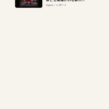
異議申し立て。対象は非
Apple
レポート
営利団体や公益団体も。
Appleロゴを“過剰”に守
る理由とは