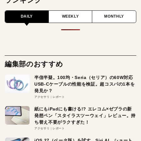
ランキング
DAILY
WEEKLY
MONTHLY
編集部のおすすめ
半信半疑。100均・Seria（セリア）の60W対応
USB-Cケーブルの性能を検証。超コスパの1本を
発見か？
アクセサリ
レポート
紙にもiPadにも書ける!? エレコム×ゼブラの新
発想ペン「スタイラスツーウェイ」レビュー。持
ち替え不要がラクすぎた！
アクセサリ
レポート
iOS 27（ベータ版）を試す。Siri AI、ショート