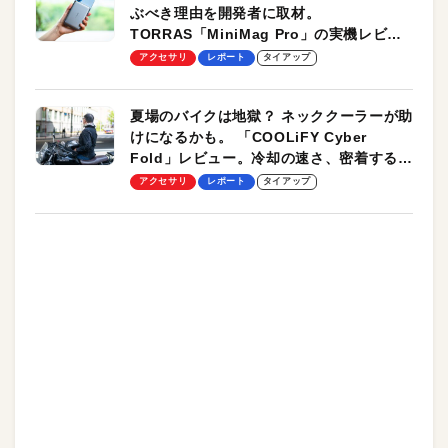
ぶべき理由を開発者に取材。
TORRAS「MiniMag Pro」の実機レビュ
ーも
アクセサリ
レポート
タイアップ
夏場のバイクは地獄？ ネッククーラーが助
けになるかも。 「COOLiFY Cyber
Fold」レビュー。冷却の速さ、密着する冷
却プレート、シンプルな操作性がグッド！
アクセサリ
レポート
タイアップ