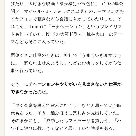
げたり、大好きな映画「摩天楼はバラ色に」（1987年公
開／ マイケル・J・フォックス出演）のテーマソングを
イヤフォンで聴きながら会議に向かっていたりした。そ
れこそ、iTunesに「モチベーション」というプレイリス
トも作っていた。NHKの大河ドラマ「風林火山」のテー
マなどもそこに入っていた。
面倒くさい仕事のときは、神社で「うまくいきますよう
に」「怒られませんように」などとお祈りをしてから仕
事へ行っていた。
そう、
モチベーションややりがいを見出さないと仕事が
できなかった
のだ。
「早く会議を終えて飲みに行こう」などと思っていた時
代もあった。そう、遊ぶほうに楽しみを見出していた。
そのほかにも、「成功したらフェラーリを買おう」「ハ
ワイに遊びに行こう」などと思っていた時期もある。