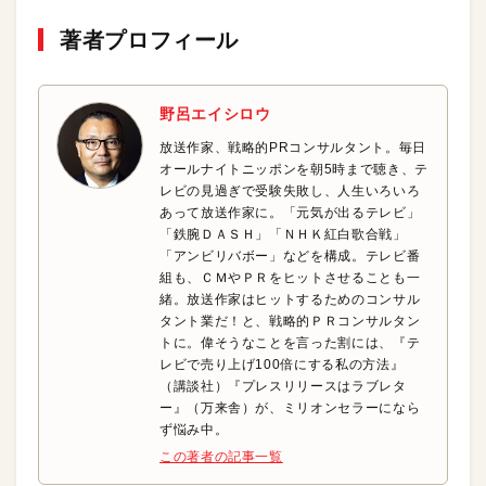
著者プロフィール
野呂エイシロウ
放送作家、戦略的PRコンサルタント。毎日
オールナイトニッポンを朝5時まで聴き、テ
レビの見過ぎで受験失敗し、人生いろいろ
あって放送作家に。「元気が出るテレビ」
「鉄腕ＤＡＳＨ」「ＮＨＫ紅白歌合戦」
「アンビリバボー」などを構成。テレビ番
組も、ＣＭやＰＲをヒットさせることも一
緒。放送作家はヒットするためのコンサル
タント業だ！と、戦略的ＰＲコンサルタン
トに。偉そうなことを言った割には、『テ
レビで売り上げ100倍にする私の方法』
（講談社）『プレスリリースはラブレタ
ー』（万来舎）が、ミリオンセラーになら
ず悩み中。
この著者の記事一覧