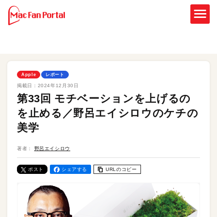
Apple
レポート
掲載日：
2024年12月30日
第33回 モチベーションを上げるの
を止める／野呂エイシロウのケチの
美学
著者：
野呂エイシロウ
ポスト
シェアする
URLのコピー