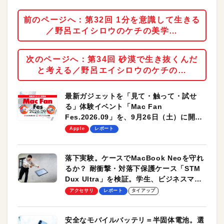
前のページへ：第32回 1分を意識して生きる
／野呂エイシロウのケチの美学…
次のページへ：第34回 砂漠で生き抜くんだ
と考える／野呂エイシロウのケチの…
最新ガジェットを「見て・触って・試せ
る」体験イベント「Mac Fan
Fes.2026.09」を、9月26日（土）に開催
します！
Apple
レポート
落下実験。ケースでMacBook Neoを守れ
るか？ 耐衝撃・対落下保護ケース「STM
Dux Ultra」を検証。学生、ビジネスマン
のモバイルユースに最適！
アクセサリ
レポート
タイアップ
安全なモバイルバッテリ＝半固体電池。選