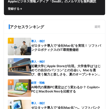
Appleビジネス情報メディア「DouBt」のメルマガを無料購読
登録する
→
アクセスランキング
週間
1
導入・検討
ゼロタッチ導入で“全社Mac化”を実現！ ソフトバ
ンクロボティクスのIT環境整備術
2
導入・検討
近畿大学にApple Storeが出現。大学進学は“はじ
めての自分のパソコン”との出会い。Macを選
び、使う魅力と楽しさを、夏のオープンキャンパ
スでアピール
3
経営・戦略
AI時代の業務PC選定はどう変わるか？ Copilot+
PCとMacBook Neoを比較する
4
導入・検討
ゼロタッチ導入で“全社Mac化”へ。ソフトバンク