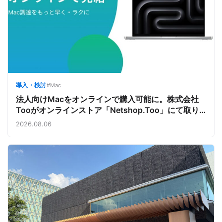
導入・検討
#Mac
法人向けMacをオンラインで購入可能に。株式会社
Tooがオンラインストア「Netshop.Too」にて取り
扱いをスタート。デバイス調達の手間を減らし、スピ
2026.08.06
ーディな導入を支援