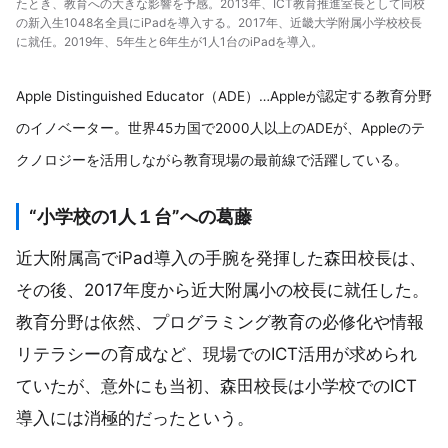
たとき、教育への大きな影響を予感。2013年、ICT教育推進室長として同校
の新入生1048名全員にiPadを導入する。2017年、近畿大学附属小学校校長
に就任。2019年、5年生と6年生が1人1台のiPadを導入。
Apple Distinguished Educator（ADE）…Appleが認定する教育分野
のイノベーター。世界45カ国で2000人以上のADEが、Appleのテ
クノロジーを活用しながら教育現場の最前線で活躍している。
“小学校の1人１台”への葛藤
近大附属高でiPad導入の手腕を発揮した森田校長は、
その後、2017年度から近大附属小の校長に就任した。
教育分野は依然、プログラミング教育の必修化や情報
リテラシーの育成など、現場でのICT活用が求められ
ていたが、意外にも当初、森田校長は小学校でのICT
導入には消極的だったという。