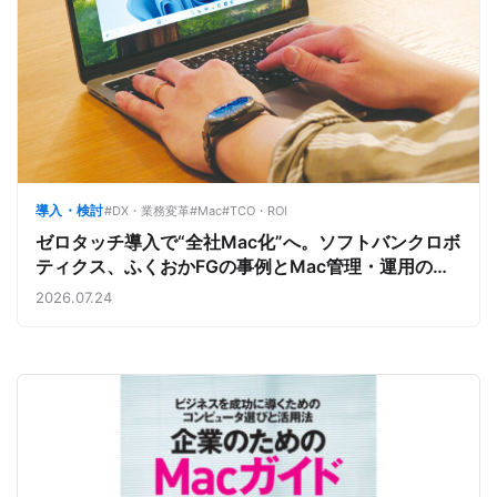
導入・検討
#DX・業務変革
#Mac
#TCO・ROI
ゼロタッチ導入で“全社Mac化”へ。ソフトバンクロボ
ティクス、ふくおかFGの事例とMac管理・運用の強
み【今週のAppleビジネストレンド】
2026.07.24