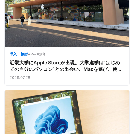
導入・検討
#Mac
#教育
近畿大学にApple Storeが出現。大学進学は“はじめ
ての自分のパソコン”との出会い。Macを選び、使う
魅力と楽しさを、夏のオープンキャンパスでアピール
2026.07.28