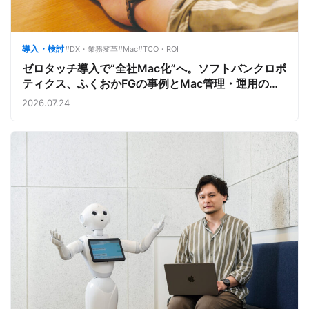
導入・検討
#DX・業務変革
#Mac
#TCO・ROI
ゼロタッチ導入で“全社Mac化”へ。ソフトバンクロボ
ティクス、ふくおかFGの事例とMac管理・運用の強
み【今週のAppleビジネストレンド】
2026.07.24