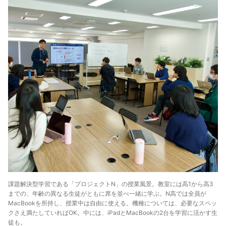
課題解決型学習である「プロジェクトN」の授業風景。教室には高1から高3
までの、年齢の異なる生徒がともに席を並べ一緒に学ぶ。N高では全員が
MacBookを所持し、授業中は自由に使える。機種については、必要なスペッ
クさえ満たしていればOK。中には、iPadとMacBookの2台を学習に活かす生
徒も。