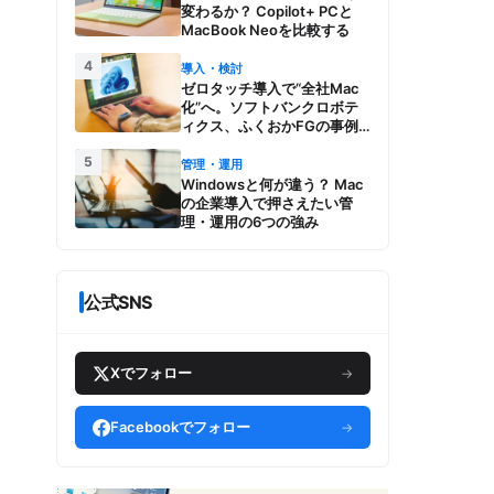
変わるか？ Copilot+ PCと
MacBook Neoを比較する
4
導入・検討
ゼロタッチ導入で“全社Mac
化”へ。ソフトバンクロボテ
ィクス、ふくおかFGの事例
とMac管理・運用の強み【今
5
週のAppleビジネストレン
管理・運用
ド】
Windowsと何が違う？ Mac
の企業導入で押さえたい管
理・運用の6つの強み
公式SNS
Xでフォロー
→
Facebookでフォロー
→