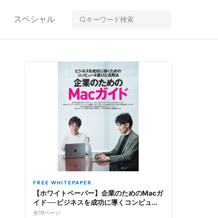
スペシャル
FREE WHITEPAPER
【ホワイトペーパー】企業のためのMacガ
イド──ビジネスを成功に導くコンピュー
タ選びと活用法
全19ページ