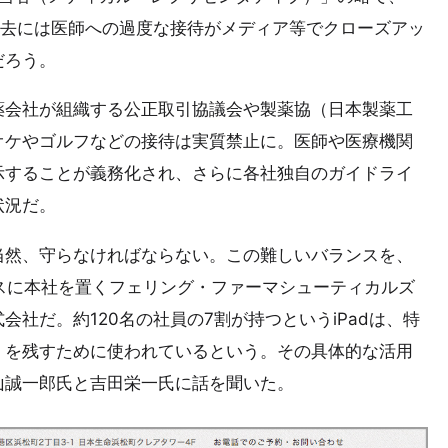
過去には医師への過度な接待がメディア等でクローズアッ
だろう。
薬会社が組織する公正取引協議会や製薬協（日本製薬工
オケやゴルフなどの接待は実質禁止に。医師や医療機関
示することが義務化され、さらに各社独自のガイドライ
状況だ。
当然、守らなければならない。この難しいバランスを、
イスに本社を置くフェリング・ファーマシューティカルズ
社だ。約120名の社員の7割が持つというiPadは、特
」を残すために使われているという。その具体的な活用
山誠一郎氏と吉田栄一氏に話を聞いた。