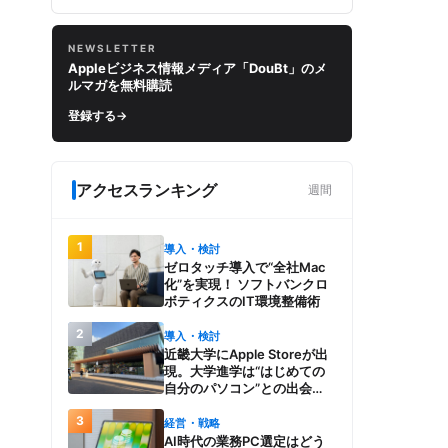
NEWSLETTER
Appleビジネス情報メディア「DouBt」のメ
ルマガを無料購読
登録する
→
アクセスランキング
週間
1
導入・検討
ゼロタッチ導入で“全社Mac
化”を実現！ ソフトバンクロ
ボティクスのIT環境整備術
2
導入・検討
近畿大学にApple Storeが出
現。大学進学は“はじめての
自分のパソコン”との出会
い。Macを選び、使う魅力と
3
楽しさを、夏のオープンキャ
経営・戦略
ンパスでアピール
AI時代の業務PC選定はどう