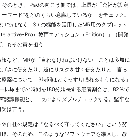
。そのとき、iPadの向こう側では、上長が「会社が設定
いキーワード”をどのくらい意識しているか」をチェック。
ではなく、Siriの機能を活用したMR用のタブレット
ctive-Pro）教育エディション（Edition）」（開発
ズ）もその責を担う。
情報など、MRが「言わなければいけない」ことは多岐に
大げさに伝えたり、逆にリスクを甘く伝えたりと「言っ
治療薬について「3時間ほどぐっすり眠れるようになる」
一排尿までの時間を180分延長する患者割合は、82％で
の音声認識機能と、上長によりダブルチェックする。堅牢な
田氏は言う。
ンや自社の規定は『なるべく守ってください』という努
目標。そのため、このようなソフトウェアを導入し、教