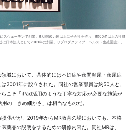
にスウェーデンで創業。6大陸50カ国以上に子会社を持ち、6000名以上の社員
は日本法人として2001年に創業。リプロダクティブ・ヘルス（生殖医療）、
の領域において、具体的には不妊症や夜間頻尿・夜尿症
は2001年に設立された。同社の営業部員は約50人と、
らこそ「iPad活用のような丁寧な対応が必要な施策が
d活用の「きめ細かさ」は相当なものだ。
報提供だが、2019年からMR教育の場においても、本格
に医薬品の説明をするための研修内容だ。同社MRは、