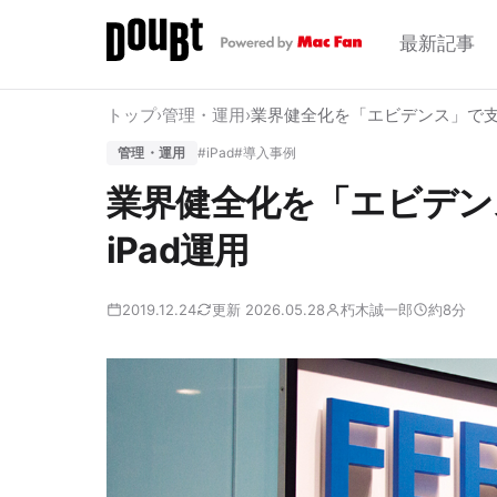
最新記事
トップ
›
管理・運用
›
業界健全化を「エビデンス」で支える
管理・運用
#iPad
#導入事例
業界健全化を「エビデンス
iPad運用
2019.12.24
更新 2026.05.28
朽木誠一郎
約8分