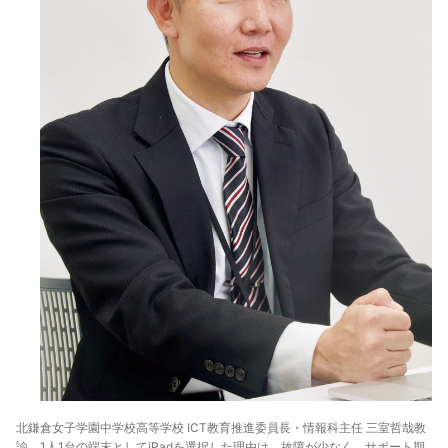
北鎌倉女子学園中学校高等学校 ICT教育推進委員長・情報科主任 三室哲哉教
諭。1人1台の端末としてiPadを選択した理由は、故障が少なく、サポート期