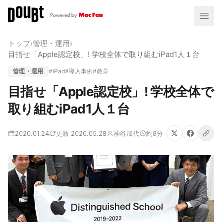
トップ
›
管理・運用
›
目指せ「Apple認定校」! 学校全体で取り組むiPad1人１台
管理・運用
#iPad
#導入事例
#教育
目指せ「Apple認定校」! 学校全体で
取り組むiPad1人１台
2020.01.24
更新 2026.05.28
神谷加代
約8分