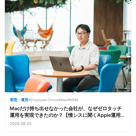
管理・運用
#Employee Choice
#Mac
#MDM
Macだけ持ち出せなかった会社が、なぜゼロタッチ
運用を実現できたのか？【情シスに聞くApple運用／
サイボウズ株式会社②】
2026.08.05