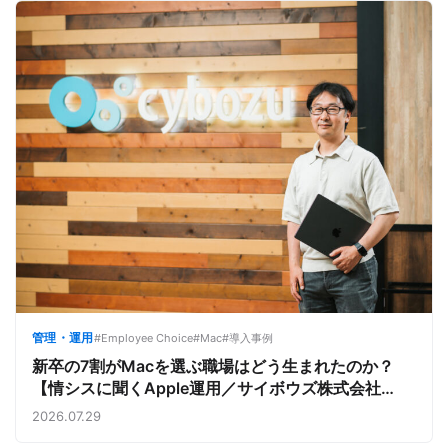
管理・運用
#Employee Choice
#Mac
#導入事例
新卒の7割がMacを選ぶ職場はどう生まれたのか？
【情シスに聞くApple運用／サイボウズ株式会社
①】
2026.07.29