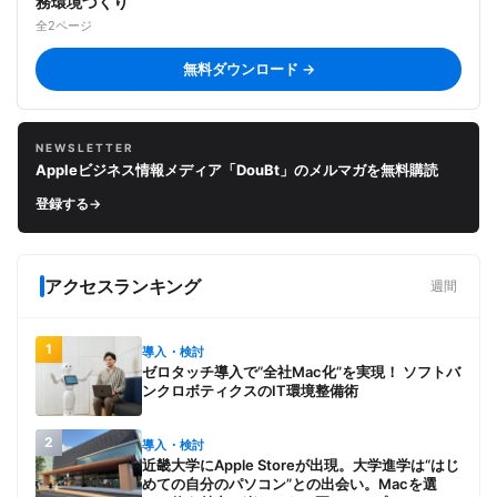
務環境づくり
全2ページ
無料ダウンロード →
NEWSLETTER
Appleビジネス情報メディア「DouBt」のメルマガを無料購読
登録する
→
アクセスランキング
週間
1
導入・検討
ゼロタッチ導入で“全社Mac化”を実現！ ソフトバ
ンクロボティクスのIT環境整備術
2
導入・検討
近畿大学にApple Storeが出現。大学進学は“はじ
めての自分のパソコン”との出会い。Macを選