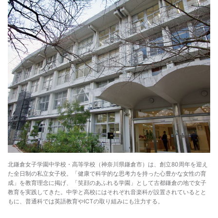
北鎌倉女子学園中学校・高等学校（神奈川県鎌倉市）は、創立80周年を迎え
た全日制の私立女子校。「健康で科学的な思考力を持った心豊かな女性の育
成」を教育理念に掲げ、「笑顔のあふれる学園」として古都鎌倉の地で女子
教育を実践してきた。中学と高校にはそれぞれ音楽科が設置されているとと
もに、普通科では英語教育やICTの取り組みにも注力する。