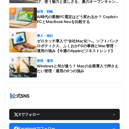
び、使う魅力と楽しさを、夏のオープンキャンパ
スでアピール
3
経営・戦略
AI時代の業務PC選定はどう変わるか？ Copilot+
PCとMacBook Neoを比較する
4
導入・検討
ゼロタッチ導入で“全社Mac化”へ。ソフトバンク
ロボティクス、ふくおかFGの事例とMac管理・
運用の強み【今週のAppleビジネストレンド】
5
管理・運用
Windowsと何が違う？ Macの企業導入で押さえ
たい管理・運用の6つの強み
公式SNS
Xでフォロー
→
Facebookでフォロー
→