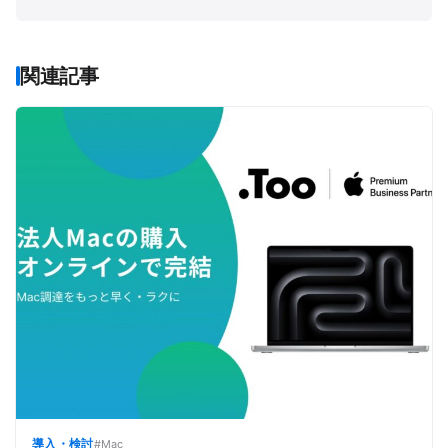
にて広報PRや企画職に従事。 「先生と子ども、両者の
人生を豊かにする」ことをミッションに掲げる『先生
の学校』を、2016年9月に立ち上げた。
関連記事
導入・検討
#Mac