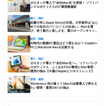
ゼロタッチ導入で“全社Mac化”を実現！ ソフトバ
ンクロボティクスのIT環境整備術
2
導入・検討
近畿大学にApple Storeが出現。大学進学は“はじ
めての自分のパソコン”との出会い。Macを選
び、使う魅力と楽しさを、夏のオープンキャンパ
スでアピール
3
経営・戦略
AI時代の業務PC選定はどう変わるか？ Copilot+
PCとMacBook Neoを比較する
4
導入・検討
ゼロタッチ導入で“全社Mac化”へ。ソフトバンク
ロボティクス、ふくおかFGの事例とMac管理・
運用の強み【今週のAppleビジネストレンド】
5
管理・運用
Windowsと何が違う？ Macの企業導入で押さえ
たい管理・運用の6つの強み