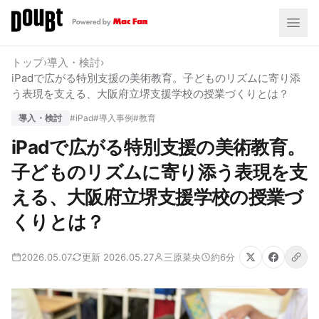
トップ
›
導入・検討
›
iPadで広がる特別支援の美術教育。子どものリズムに寄り添
う表現を支える、大阪府立堺支援学校の授業づくりとは？
導入・検討
#iPad
#導入事例
#教育
iPadで広がる特別支援の美術教育。
子どものリズムに寄り添う表現を支
える、大阪府立堺支援学校の授業づ
くりとは？
2026.05.07
更新 2026.05.27
三原菜央
約6分