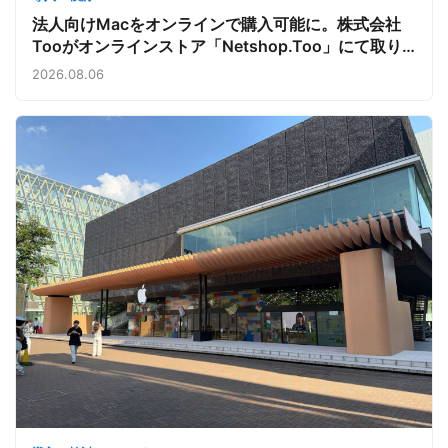
法人向けMacをオンラインで購入可能に。株式会社
Tooがオンラインストア「Netshop.Too」にて取り
扱いをスタート。デバイス調達の手間を減らし、スピ
2026.08.06
ーディな導入を支援