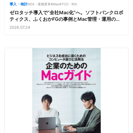
導入・検討
#DX・業務変革
#Mac
#TCO・ROI
ゼロタッチ導入で“全社Mac化”へ。ソフトバンクロボ
ティクス、ふくおかFGの事例とMac管理・運用の強
み【今週のAppleビジネストレンド】
2026.07.24