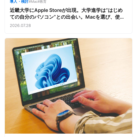
導入・検討
#Mac
#教育
近畿大学にApple Storeが出現。大学進学は“はじめ
ての自分のパソコン”との出会い。Macを選び、使う
魅力と楽しさを、夏のオープンキャンパスでアピール
2026.07.28