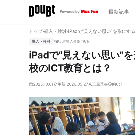
最新記事
トップ
›
導入・検討
›
iPadで“見えない思い”を形に
導入・検討
#iPad
#導入事例
#教育
iPadで“見えない思い
校のICT教育とは？
2025.10.01
更新 2026.05.27
三原菜央
約6分