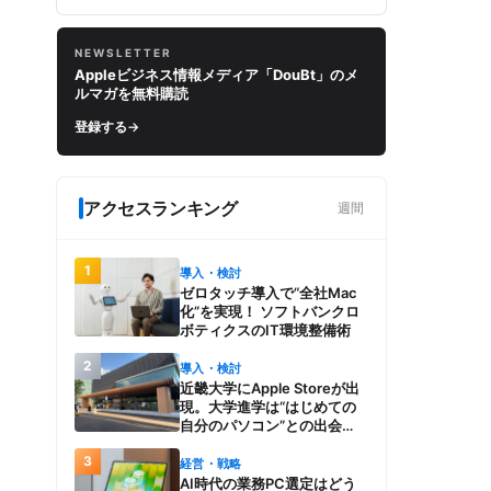
NEWSLETTER
Appleビジネス情報メディア「DouBt」のメ
ルマガを無料購読
登録する
→
アクセスランキング
週間
1
導入・検討
ゼロタッチ導入で“全社Mac
化”を実現！ ソフトバンクロ
ボティクスのIT環境整備術
2
導入・検討
近畿大学にApple Storeが出
現。大学進学は“はじめての
自分のパソコン”との出会
い。Macを選び、使う魅力と
3
楽しさを、夏のオープンキャ
経営・戦略
ンパスでアピール
AI時代の業務PC選定はどう