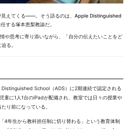
てくる——。そう語るのは、Apple Distinguished
を担任する塚本恵梨教諭だ。
感情や思考に寄り添いながら、「自分の伝えたいことをど
に迫る。
tinguished School（ADS）に2期連続で認定される
児童に1人1台のiPadが配備され、教室では日々の授業や
当たり前になっている。
、「4年生から教科担任制に切り替わる」という教育体制