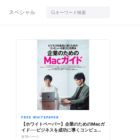
スペシャル
FREE WHITEPAPER
【ホワイトペーパー】企業のためのMacガ
イド──ビジネスを成功に導くコンピュー
タ選びと活用法
全19ページ