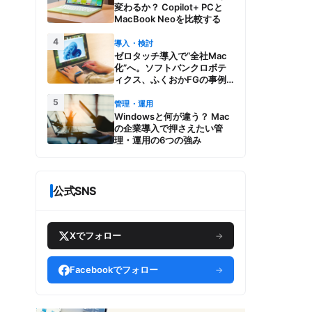
変わるか？ Copilot+ PCと
MacBook Neoを比較する
4
導入・検討
ゼロタッチ導入で“全社Mac
化”へ。ソフトバンクロボテ
ィクス、ふくおかFGの事例
とMac管理・運用の強み【今
5
週のAppleビジネストレン
管理・運用
ド】
Windowsと何が違う？ Mac
の企業導入で押さえたい管
理・運用の6つの強み
公式SNS
Xでフォロー
→
Facebookでフォロー
→