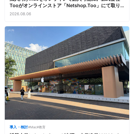
Tooがオンラインストア「Netshop.Too」にて取り
扱いをスタート。デバイス調達の手間を減らし、スピ
2026.08.06
ーディな導入を支援
導入・検討
#Mac
#教育