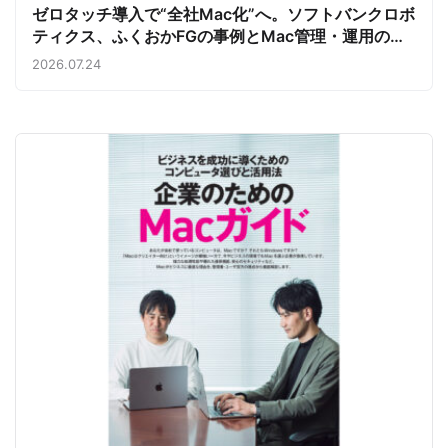
ゼロタッチ導入で“全社Mac化”へ。ソフトバンクロボ
ティクス、ふくおかFGの事例とMac管理・運用の強
み【今週のAppleビジネストレンド】
2026.07.24