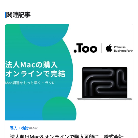
iPhone、iPadに関する記事を各メディアで執筆。 本誌
『Mac Fan』でも「MacBook裏メニュー」「Macの媚
関連記事
薬」などを連載中。
導入・検討
#Mac
法人向けMacをオンラインで購入可能に。株式会社