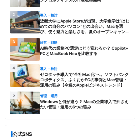
ンクロボティクスのIT環境整備術
2
導入・検討
近畿大学にApple Storeが出現。大学進学は“はじ
めての自分のパソコン”との出会い。Macを選
び、使う魅力と楽しさを、夏のオープンキャンパ
スでアピール
3
経営・戦略
AI時代の業務PC選定はどう変わるか？ Copilot+
PCとMacBook Neoを比較する
4
導入・検討
ゼロタッチ導入で“全社Mac化”へ。ソフトバンク
ロボティクス、ふくおかFGの事例とMac管理・
運用の強み【今週のAppleビジネストレンド】
5
管理・運用
Windowsと何が違う？ Macの企業導入で押さえ
たい管理・運用の6つの強み
公式SNS