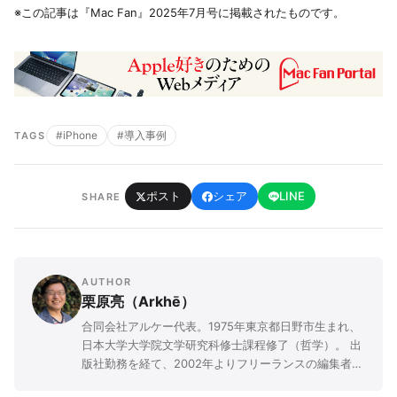
※この記事は『Mac Fan』2025年7月号に掲載されたものです。
#iPhone
#導入事例
TAGS
ポスト
シェア
LINE
SHARE
AUTHOR
栗原亮（Arkhē）
合同会社アルケー代表。1975年東京都日野市生まれ、
日本大学大学院文学研究科修士課程修了（哲学）。 出
版社勤務を経て、2002年よりフリーランスの編集者兼
ライターとして活動を開始。 主にApple社のMac、