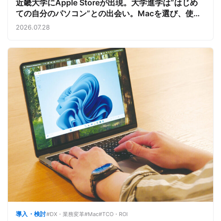
近畿大学にApple Storeが出現。大学進学は“はじめ
ての自分のパソコン”との出会い。Macを選び、使う
魅力と楽しさを、夏のオープンキャンパスでアピール
2026.07.28
導入・検討
#DX・業務変革
#Mac
#TCO・ROI