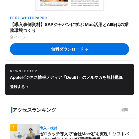
FREE WHITEPAPER
【導入事例資料】SAPジャパンに学ぶ Mac活用とAI時代の業
務環境づくり
全2ページ
無料ダウンロード →
NEWSLETTER
Appleビジネス情報メディア「DouBt」のメルマガを無料購読
登録する
→
アクセスランキング
週間
1
導入・検討
ゼロタッチ導入で“全社Mac化”を実現！ ソフトバ