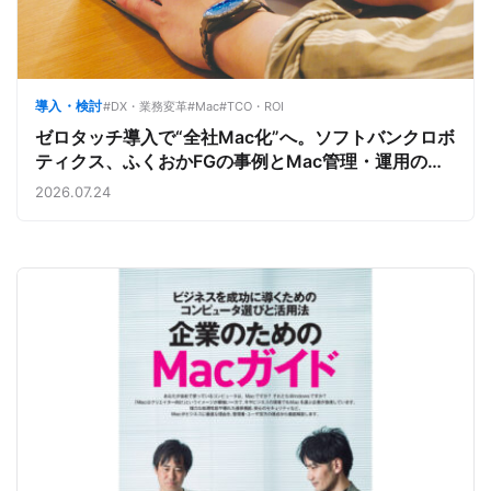
導入・検討
#DX・業務変革
#Mac
#TCO・ROI
ゼロタッチ導入で“全社Mac化”へ。ソフトバンクロボ
ティクス、ふくおかFGの事例とMac管理・運用の強
み【今週のAppleビジネストレンド】
2026.07.24