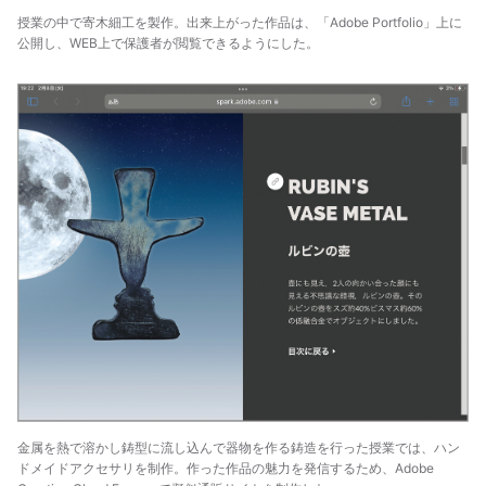
授業の中で寄木細工を製作。出来上がった作品は、「Adobe Portfolio」上に
公開し、WEB上で保護者が閲覧できるようにした。
金属を熱で溶かし鋳型に流し込んで器物を作る鋳造を行った授業では、ハン
ドメイドアクセサリを制作。作った作品の魅力を発信するため、Adobe