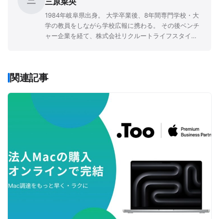
三
三原菜央
1984年岐阜県出身。 大学卒業後、8年間専門学校・大
学の教員をしながら学校広報に携わる。 その後ベンチ
ャー企業を経て、株式会社リクルートライフスタイル
にて広報PRや企画職に従事。 「先生と子ども、両者の
人生を豊かにする」ことをミッションに掲げる『先生
の学校』を、2016年9月に立ち上げた。
関連記事