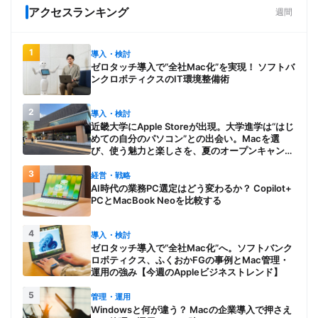
アクセスランキング
週間
1
導入・検討
ゼロタッチ導入で“全社Mac化”を実現！ ソフトバ
ンクロボティクスのIT環境整備術
2
導入・検討
近畿大学にApple Storeが出現。大学進学は“はじ
めての自分のパソコン”との出会い。Macを選
び、使う魅力と楽しさを、夏のオープンキャンパ
スでアピール
3
経営・戦略
AI時代の業務PC選定はどう変わるか？ Copilot+
PCとMacBook Neoを比較する
4
導入・検討
ゼロタッチ導入で“全社Mac化”へ。ソフトバンク
ロボティクス、ふくおかFGの事例とMac管理・
運用の強み【今週のAppleビジネストレンド】
5
管理・運用
Windowsと何が違う？ Macの企業導入で押さえ