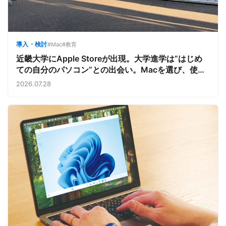
導入・検討
#Mac
#教育
近畿大学にApple Storeが出現。大学進学は“はじめ
ての自分のパソコン”との出会い。Macを選び、使う
魅力と楽しさを、夏のオープンキャンパスでアピール
2026.07.28