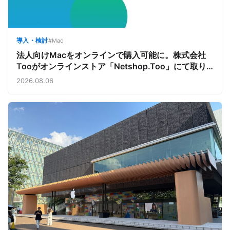
導入・検討
#Mac
法人向けMacをオンラインで購入可能に。株式会社
Tooがオンラインストア「Netshop.Too」にて取り
扱いをスタート。デバイス調達の手間を減らし、スピ
2026.08.06
ーディな導入を支援