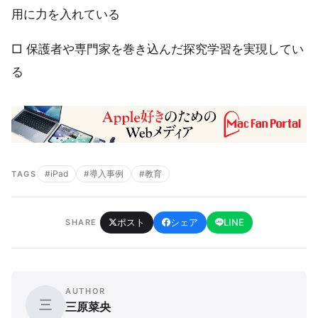
用に力を入れている
□ 保護者や専門家を巻き込んだ探究学習を実現してい
る
#iPad
#導入事例
#教育
TAGS
ポスト
シェア
LINE
SHARE
AUTHOR
三
三原菜央