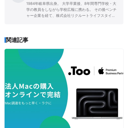
1984年岐阜県出身。 大学卒業後、8年間専門学校・大
学の教員をしながら学校広報に携わる。 その後ベンチ
ャー企業を経て、株式会社リクルートライフスタイル
にて広報PRや企画職に従事。 「先生と子ども、両者の
人生を豊かにする」ことをミッションに掲げる『先生
の学校』を、2016年9月に立ち上げた。
関連記事