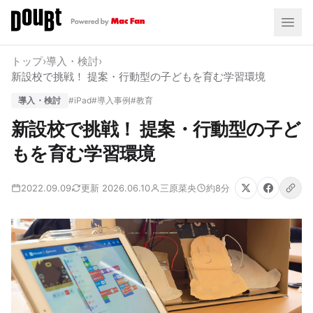
トップ
›
導入・検討
›
新設校で挑戦！ 提案・行動型の子どもを育む学習環境
導入・検討
#iPad
#導入事例
#教育
新設校で挑戦！ 提案・行動型の子ど
もを育む学習環境
2022.09.09
更新 2026.06.10
三原菜央
約8分