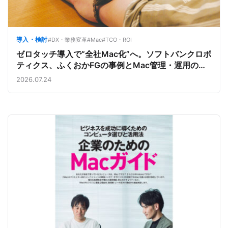
導入・検討
#DX・業務変革
#Mac
#TCO・ROI
ゼロタッチ導入で“全社Mac化”へ。ソフトバンクロボ
ティクス、ふくおかFGの事例とMac管理・運用の強
み【今週のAppleビジネストレンド】
2026.07.24