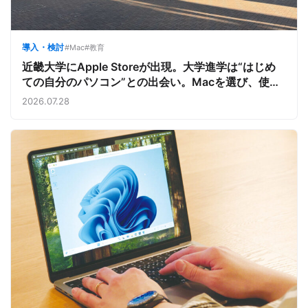
導入・検討
#Mac
#教育
近畿大学にApple Storeが出現。大学進学は“はじめ
ての自分のパソコン”との出会い。Macを選び、使う
魅力と楽しさを、夏のオープンキャンパスでアピール
2026.07.28