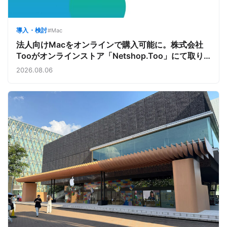
導入・検討
#Mac
法人向けMacをオンラインで購入可能に。株式会社
Tooがオンラインストア「Netshop.Too」にて取り
扱いをスタート。デバイス調達の手間を減らし、スピ
2026.08.06
ーディな導入を支援