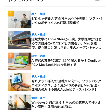
1
導入・検討
ゼロタッチ導入で“全社Mac化”を実現！ ソフトバ
ンクロボティクスのIT環境整備術
2
導入・検討
近畿大学にApple Storeが出現。大学進学は“はじ
めての自分のパソコン”との出会い。Macを選
び、使う魅力と楽しさを、夏のオープンキャンパ
スでアピール
3
経営・戦略
AI時代の業務PC選定はどう変わるか？ Copilot+
PCとMacBook Neoを比較する
4
導入・検討
ゼロタッチ導入で“全社Mac化”へ。ソフトバンク
ロボティクス、ふくおかFGの事例とMac管理・
運用の強み【今週のAppleビジネストレンド】
5
管理・運用
Windowsと何が違う？ Macの企業導入で押さえ
たい管理・運用の6つの強み