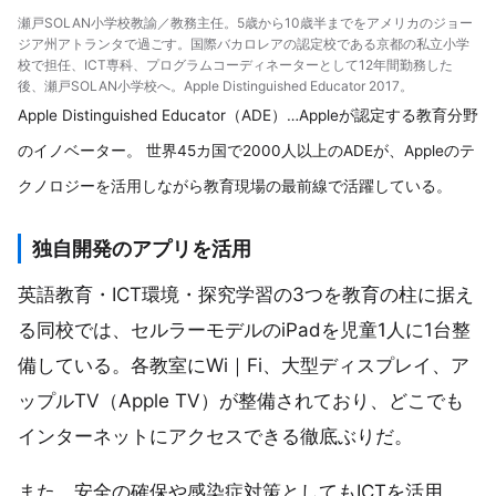
瀬戸SOLAN小学校教諭／教務主任。5歳から10歳半までをアメリカのジョー
ジア州アトランタで過ごす。国際バカロレアの認定校である京都の私立小学
校で担任、ICT専科、プログラムコーディネーターとして12年間勤務した
後、瀬戸SOLAN小学校へ。Apple Distinguished Educator 2017。
Apple Distinguished Educator（ADE）…Appleが認定する教育分野
のイノベーター。 世界45カ国で2000人以上のADEが、Appleのテ
クノロジーを活用しながら教育現場の最前線で活躍している。
独自開発のアプリを活用
英語教育・ICT環境・探究学習の3つを教育の柱に据え
る同校では、セルラーモデルのiPadを児童1人に1台整
備している。各教室にWi｜Fi、大型ディスプレイ、ア
ップルTV（Apple TV）が整備されており、どこでも
インターネットにアクセスできる徹底ぶりだ。
また、安全の確保や感染症対策としてもICTを活用